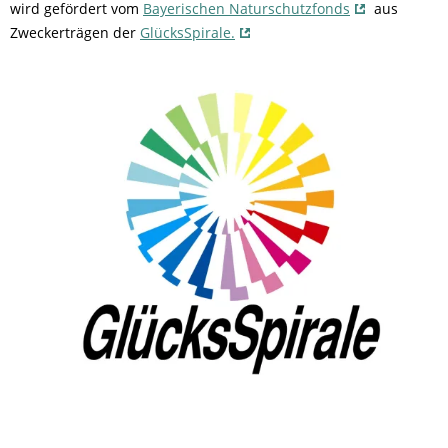
wird gefördert vom
Bayerischen Naturschutzfonds
aus
Zweckerträgen der
GlücksSpirale.