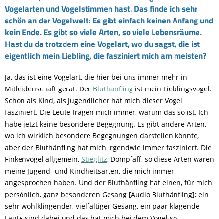
Vogelarten und Vogelstimmen hast. Das finde ich sehr
schön an der Vogelwelt: Es gibt einfach keinen Anfang und
kein Ende. Es gibt so viele Arten, so viele
Lebensräume.
Hast du da trotzdem eine Vogelart, wo du sagst, die ist
eigentlich mein Liebling, die fasziniert mich am meisten?
Ja, das ist eine Vogelart, die hier bei uns immer mehr in
Mitleidenschaft gerät: Der
Bluthänfling
ist mein Lieblingsvogel.
Schon als Kind, als Jugendlicher hat mich dieser Vogel
fasziniert. Die Leute fragen mich immer, warum das so ist. Ich
habe jetzt keine besondere Begegnung. Es gibt andere Arten,
wo ich wirklich besondere Begegnungen darstellen könnte,
aber der Bluthänfling hat mich irgendwie immer fasziniert. Die
Finkenvögel allgemein,
Stieglitz
, Dompfaff, so diese Arten waren
meine Jugend- und Kindheitsarten, die mich immer
angesprochen haben. Und der Bluthänfling hat einen, für mich
persönlich, ganz besonderen Gesang [Audio Bluthänfling]; ein
sehr wohlklingender, vielfältiger Gesang, ein paar klagende
Laute sind dabei und das hat mich bei dem Vogel so