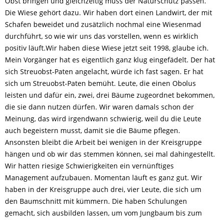
Obst bringen und gleichzeitig muss der Naturschutz passen.
Die Wiese gehört dazu. Wir haben dort einen Landwirt, der mit
Schafen beweidet und zusätzlich nochmal eine Wiesenmad
durchführt, so wie wir uns das vorstellen, wenn es wirklich
positiv läuft.Wir haben diese Wiese jetzt seit 1998, glaube ich.
Mein Vorgänger hat es eigentlich ganz klug eingefädelt. Der hat
sich Streuobst-Paten angelacht, würde ich fast sagen. Er hat
sich um Streuobst-Paten bemüht. Leute, die einen Obolus
leisten und dafür ein, zwei, drei Bäume zugeordnet bekommen,
die sie dann nutzen dürfen. Wir waren damals schon der
Meinung, das wird irgendwann schwierig, weil du die Leute
auch begeistern musst, damit sie die Bäume pflegen.
Ansonsten bleibt die Arbeit bei wenigen in der Kreisgruppe
hängen und ob wir das stemmen können, sei mal dahingestellt.
Wir hatten riesige Schwierigkeiten ein vernünftiges
Management aufzubauen. Momentan läuft es ganz gut. Wir
haben in der Kreisgruppe auch drei, vier Leute, die sich um
den Baumschnitt mit kümmern. Die haben Schulungen
gemacht, sich ausbilden lassen, um vom Jungbaum bis zum