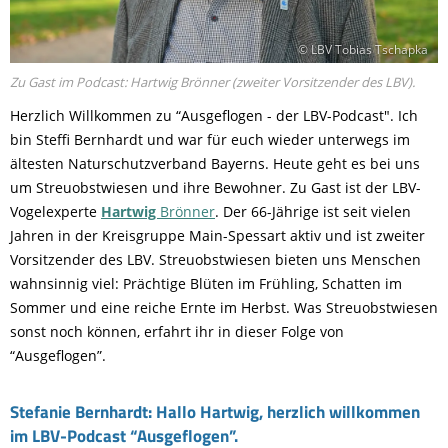
© LBV Tobias Tschapka
Zu Gast im Podcast: Hartwig Brönner (zweiter Vorsitzender des LBV).
Herzlich Willkommen
zu
“A
usgeflogen
-
der
LBV-Podcast".
Ich
bin Steffi Bernhardt und war für euch wieder unterwegs im
ältesten Naturschutzverband Bayerns. Heute geht es bei uns
um Streuobstwiesen und ihre Bewohner
. Z
u Gast ist der
LBV-
Vogelexperte
Hartwig
Brönner
. D
er
66-Jährige
ist seit vielen
Jahren in der Kreisgruppe Main
-
Spessart
aktiv
und ist zweiter
Vorsitzender des LBV.
Streuobstwiesen bieten uns Menschen
wahnsinnig viel
: P
rächtige Blüten im Frühling, Schatten im
Sommer und eine reiche Ernte im Herbst. Was Streuobstwiesen
sonst noch können, erfahrt ihr in dieser Folge
von
“Ausgeflogen”
.
Stefanie Bernhardt: Hallo Hartwig, herzlich willkommen
im LBV-Podcast “Ausgeflogen”.