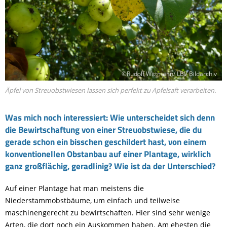
©Rudolf Wittmann/ LBV Bildarchiv
Äpfel von Streuobstwiesen lassen sich perfekt zu Apfelsaft verarbeiten.
Was mich noch interessiert: Wie unterscheidet sich denn
die Bewirtschaftung von einer Streuobstwiese, die du
gerade schon ein bisschen geschildert hast, von einem
konventionellen Obstanbau auf einer Plantage, wirklich
ganz großflächig, geradlinig? Wie ist da der Unterschied?
Auf einer Plantage hat man meistens die
Niederstammobstbäume, um einfach und teilweise
maschinengerecht zu bewirtschaften. Hier sind sehr wenige
Arten, die dort noch ein Auskommen haben. Am ehesten die