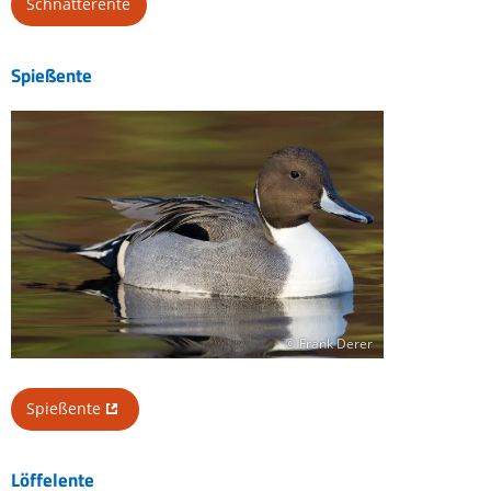
Schnatterente
Spießente
© Frank Derer
Spießente
Löffelente