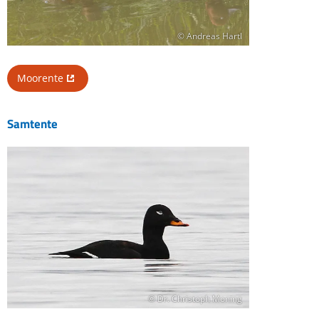
© Andreas Hartl
Moorente
Samtente
© Dr. Christoph Moning