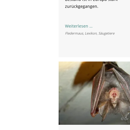
zurückgegangen.
Große
Weiterlesen …
Hufeisennase
Fledermaus
,
Lexikon
,
Säugetiere
© Dr.