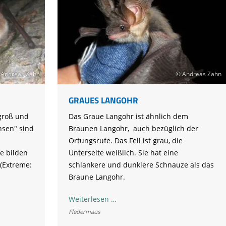
 Andreas Zahn
© Andreas Zahn
GRAUES LANGOHR
lgroß und
Das Graue Langohr ist ähnlich dem
nsen" sind
Braunen Langohr, auch bezüglich der
Ortungsrufe. Das Fell ist grau, die
e bilden
Unterseite weißlich. Sie hat eine
(Extreme:
schlankere und dunklere Schnauze als das
Braune Langohr.
Graues
Weiterlesen …
Langohr
Fledermaus