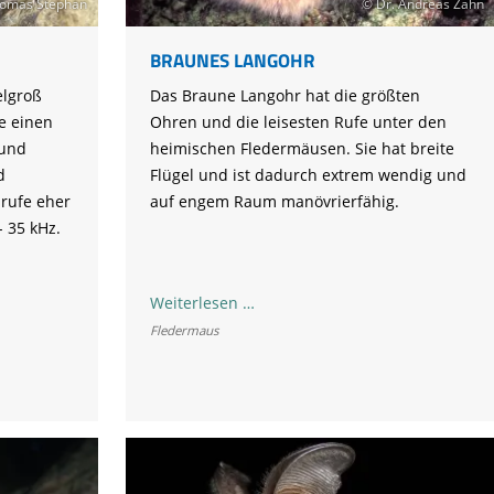
Tier gefunden
Bildungsmaterial
omas Stephan
© Dr. Andreas Zahn
Life-Projekt Keiljungfer
Biologische Vielfalt
Wiesenweihen schützen
FAQs Unternehmenskooperation
Achtsamkeit &
Fortbildungen
Life-Projekt Kalktuffquellen
Burkina Faso
BRAUNES LANGOHR
Naturverträgliche Energiewende
Weißstorch-Horstbetreuer*in
Vogelbeobachtung
Life-Projekt Rohrdommel
Vogelmord
Atomkraft
elgroß
Das Braune Langohr hat die größten
Gobibär
e einen
Ohren und die leisesten Rufe unter den
Flächenversiegelung
 und
heimischen Fledermäusen. Sie hat breite
Kuckuck
Wald und Forstwirtschaft
d
Flügel und ist dadurch extrem wendig und
srufe eher
auf engem Raum manövrierfähig.
Kormoran
- 35 kHz.
Moorschutz ist Klimaschutz
Jagd in Bayern
us
Braunes
Weiterlesen …
Landwirtschaft
Langohr
Fledermaus
Lebendige Flüsse
Sichere Stromleitungen
Fischerei