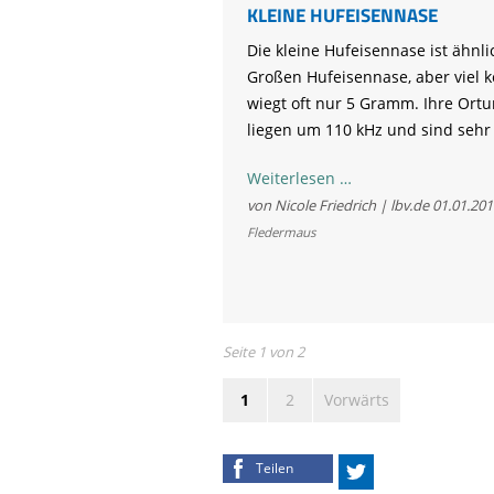
KLEINE HUFEISENNASE
Die kleine Hufeisennase ist ähnli
Großen Hufeisennase, aber viel ke
wiegt oft nur 5 Gramm. Ihre Ort
liegen um 110 kHz und sind sehr 
Kleine
Weiterlesen …
Hufeisennase
von Nicole Friedrich | lbv.de
01.01.201
Fledermaus
Seite 1 von 2
1
2
Vorwärts
Teilen
Twittern