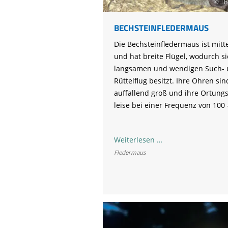
© Th
Life-Natur-Projekte
bestellen
Auffangstation
BECHSTEINFLEDERMAUS
International
Die Bechsteinfledermaus ist mitt
und hat breite Flügel, wodurch si
langsamen und wendigen Such-
Rüttelflug besitzt. Ihre Ohren sin
auffallend groß und ihre Ortung
leise bei einer Frequenz von 100 
Bechsteinflederma
Weiterlesen …
Fledermaus