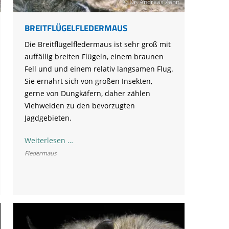
Ringfunde bayerischer Zugvögel
Forschungsprojekte zum Mitmachen
© Dr. Andreas Zahn
Die häufigsten Wintervögel
Mulchen
Blühflächen anlegen
Fledermaus gefunden
Feuersalamander - praktische
Umweltstation Wiesmühl mit
Leuzismus
Schulgarten-Wettbewerb Bayern
Die wichtigsten Zugvögel
Rechtliches zum naturnahen Garten
Schutzmaßnahmen
BREITFLÜGELFLEDERMAUS
Außenstelle Übersee
Igel gefunden
Naturschauspiel Starenschwärme
Alltagskompetenzen - Schule fürs Leben
Die wichtigsten Alpenvögel
Gärtnern ohne Torf
Richtiges Verhalten bei Bodenbrütern
Die Breitflügelfledermaus ist sehr groß mit
Eichhörnchen gefunden - Erste Hilfe
Kraniche über Bayern
Die wichtigsten Wasservögel
auffällig breiten Flügeln, einem braunen
Gefahren durch Feuer
Geocaching: Konfliktvermeidung
Vogel des Jahres
Fell und und einem relativ langsamen Flug.
Leicht verwechselbar
Gartensünden
Sie ernährt sich von großen Insekten,
gerne von Dungkäfern, daher zählen
Viehweiden zu den bevorzugten
Jagdgebieten.
Breitflügelfledermaus
Weiterlesen …
Fledermaus