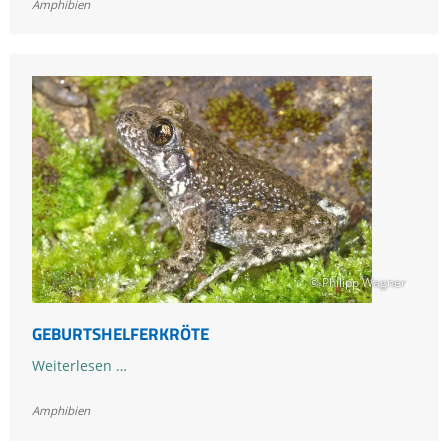
Amphibien
© Philipp Wagner
GEBURTSHELFERKRÖTE
Geburtshelferkröte
Weiterlesen …
Amphibien