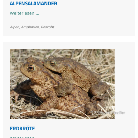
ALPENSALAMANDER
Alpensalamander
Weiterlesen …
Alpen
,
Amphibien
,
Bedroht
© Eberhard Pfeuffer
ERDKRÖTE
Erdkröte