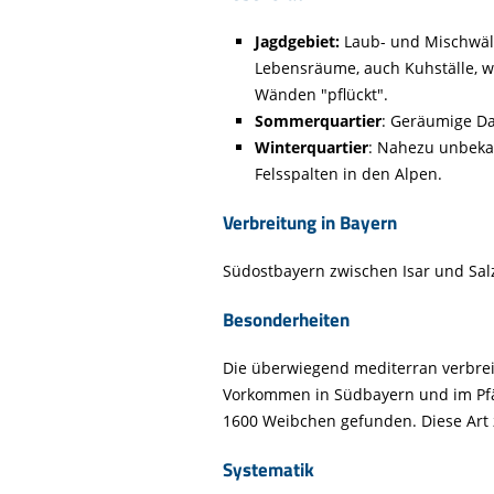
Life-Natur-Projekte
bestellen
Jagdgebiet:
Laub- und Mischwäl
Auffangstation
Lebensräume, auch Kuhställe, w
International
Wänden "pflückt".
Sommerquartier
: Geräumige D
Winterquartier
: Nahezu unbeka
Felsspalten in den Alpen.
Verbreitung in Bayern
Südostbayern zwischen Isar und Sal
Besonderheiten
Die überwiegend mediterran verbrei
Vorkommen in Südbayern und im Pfäl
1600 Weibchen gefunden. Diese Art 
Systematik