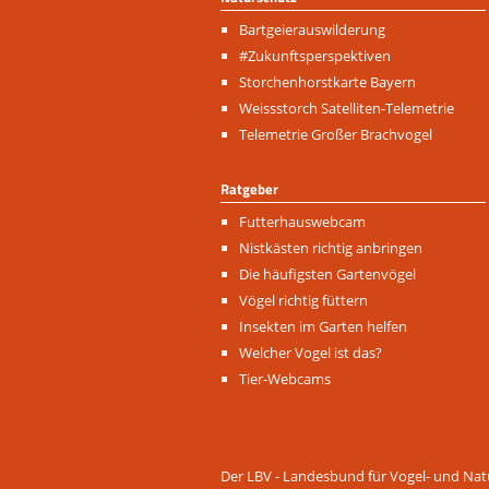
Navigation
Bartgeierauswilderung
überspringen
#Zukunftsperspektiven
Storchenhorstkarte Bayern
Weissstorch Satelliten-Telemetrie
Telemetrie Großer Brachvogel
Ratgeber
Navigation
Futterhauswebcam
überspringen
Nistkästen richtig anbringen
Die häufigsten Gartenvögel
Vögel richtig füttern
Insekten im Garten helfen
Welcher Vogel ist das?
Tier-Webcams
Der LBV - Landesbund für Vogel- und Natu