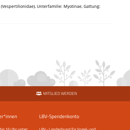
 (Vespertilionidae), Unterfamilie: Myotinae, Gattung:
MITGLIED WERDEN
er*innen
LBV-Spendenkonto
bis 16 Uhr unter:
LBV - Landesbund für Vogel- und