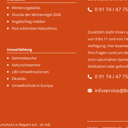
Navigation
Wintervogelatlas
0 91 74 / 47 75
überspringen
Stunde der Wintervögel 2026
Vogelschlag melden
Ihre schönsten Naturfotos
Zusätzlich steht Ihnen 
von 9 bis 11 und von 14
Verfügung. Hier beantwo
Umweltbildung
Ihre Fragen rund um de
Navigation
Sammelwoche
Vom naturnahen Garten 
überspringen
Naturschwärmer
Nistkästen oder gefund
LBV-Umweltstationen
0 91 74 / 47 75
Ökokids
Umweltschule in Europa
infoservice@lb
Navigation
rschutz in Bayern e.V. ist mit