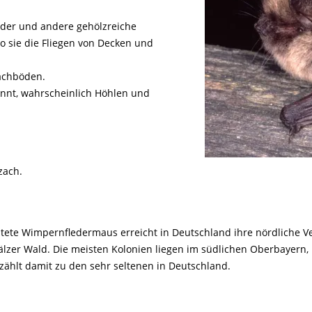
Tier gefunden
Bildungsmaterial
Life-Projekt Keiljungfer
Biologische Vielfalt
Wiesenweihen schützen
FAQs Unternehmenskooperation
Achtsamkeit &
Fortbildungen
der und andere gehölzreiche
Life-Projekt Kalktuffquellen
Burkina Faso
Naturverträgliche Energiewende
Weißstorch-Horstbetreuer*in
Vogelbeobachtung
o sie die Fliegen von Decken und
Life-Projekt Rohrdommel
Vogelmord
Atomkraft
achböden.
Gobibär
Flächenversiegelung
nnt, wahrscheinlich Höhlen und
Kuckuck
Wald und Forstwirtschaft
Kormoran
Moorschutz ist Klimaschutz
zach.
Jagd in Bayern
Landwirtschaft
Lebendige Flüsse
tete Wimpernfledermaus erreicht in Deutschland ihre nördliche V
Sichere Stromleitungen
zer Wald. Die meisten Kolonien liegen im südlichen Oberbayern, 
zählt damit zu den sehr seltenen in Deutschland.
Fischerei