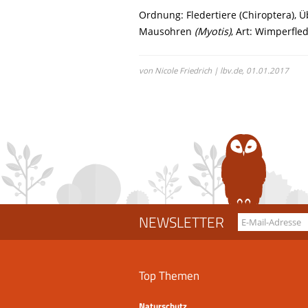
Ordnung: Fledertiere (Chiroptera), Üb
Mausohren
(Myotis)
, Art: Wimperfl
von Nicole Friedrich | lbv.de,
01.01.2017
NEWSLETTER
Top Themen
Naturschutz