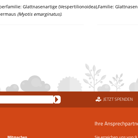
erfamilie: Glattnasenartige (Vespertilionoidea),Familie: Glattnasen
edermaus
(Myotis emarginatus)
.
JETZT SPENDEN
Ihre Ansprechpartn
Mitmachen
Sie erreichen uns von 9 