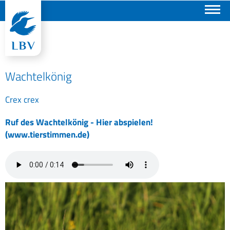
Suchen
Wachtelkönig
Crex crex
Ruf des Wachtelkönig - Hier abspielen!
(www.tierstimmen.de)