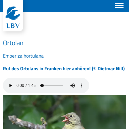
Suchen
Ortolan
Emberiza hortulana
Ruf des Ortolans in Franken hier anhören! (© Dietmar Nill)