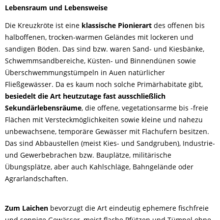
Lebensraum und Lebensweise
Die Kreuzkröte ist eine
klassische Pionierart
des offenen bis
halboffenen, trocken-warmen Geländes mit lockeren und
sandigen Böden. Das sind bzw. waren Sand- und Kiesbänke,
Schwemmsandbereiche, Küsten- und Binnendünen sowie
Überschwemmungstümpeln in Auen natürlicher
Fließgewässer. Da es kaum noch solche Primärhabitate gibt,
besiedelt die Art heutzutage fast ausschließlich
Sekundärlebensräume
, die offene, vegetationsarme bis -freie
Flächen mit Versteckmöglichkeiten sowie kleine und nahezu
unbewachsene, temporäre Gewässer mit Flachufern besitzen.
Das sind Abbaustellen (meist Kies- und Sandgruben), Industrie-
und Gewerbebrachen bzw. Bauplätze, militärische
Übungsplätze, aber auch Kahlschläge, Bahngelände oder
Agrarlandschaften.
Zum Laichen
bevorzugt die Art eindeutig ephemere fischfreie
und sonnige Gewässer, meist flache Pfützen und Tümpel ohne