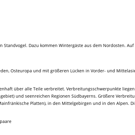
ein Standvogel. Dazu kommen Wintergäste aus dem Nordosten. A
weden, Osteuropa und mit größeren Lücken in Vorder- und Mittelas
enhaft über alle Teile verbreitet. Verbreitungsschwerpunkte liegen
hgebiet) und seenreichen Regionen Südbayerns. Größere Verbreitun
ainfränkische Platten), in den Mittelgebirgen und in den Alpen. Di
tpaare