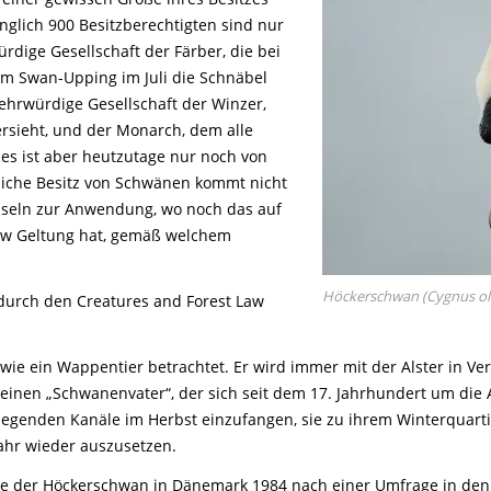
glich 900 Besitzberechtigten sind nur
rdige Gesellschaft der Färber, die bei
m Swan-Upping im Juli die Schnäbel
ehrwürdige Gesellschaft der Winzer,
rsieht, und der Monarch, dem alle
les ist aber heutzutage nur noch von
liche Besitz von Schwänen kommt nicht
nseln zur Anwendung, wo noch das auf
aw Geltung hat, gemäß welchem
Höckerschwan (Cygnus ol
 durch den Creatures and Forest Law
e ein Wappentier betrachtet. Er wird immer mit der Alster in Ver
 einen „Schwanenvater“, der sich seit dem 17. Jahrhundert um die
iegenden Kanäle im Herbst einzufangen, sie zu ihrem Winterquarti
ahr wieder auszusetzen.
urde der Höckerschwan in Dänemark 1984 nach einer Umfrage in den