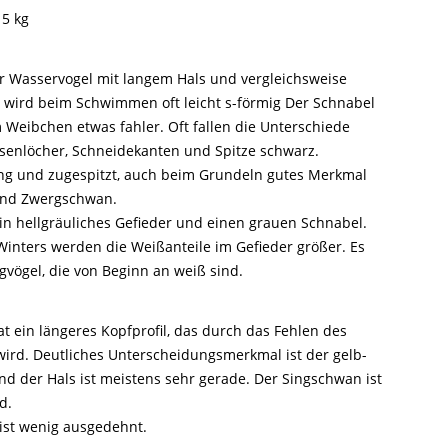
15 kg
r Wasservogel mit langem Hals und vergleichsweise
s wird beim Schwimmen oft leicht s-förmig Der Schnabel
m Weibchen etwas fahler. Oft fallen die Unterschiede
asenlöcher, Schneidekanten und Spitze schwarz.
ang und zugespitzt, auch beim Grundeln gutes Merkmal
und Zwergschwan.
in hellgräuliches Gefieder und einen grauen Schnabel.
Winters werden die Weißanteile im Gefieder größer. Es
gvögel, die von Beginn an weiß sind.
t ein längeres Kopfprofil, das durch das Fehlen des
wird. Deutliches Unterscheidungsmerkmal ist der gelb-
nd der Hals ist meistens sehr gerade. Der Singschwan ist
d.
 ist wenig ausgedehnt.