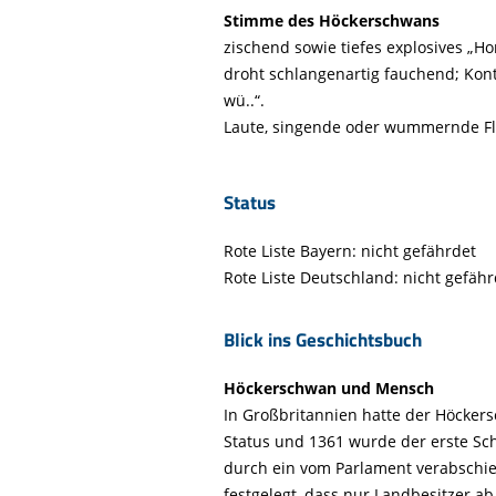
Life-Natur-Projekte
bestellen
Stimme des Höckerschwans
zischend sowie tiefes explosives „
Auffangstation
droht schlangenartig fauchend; Kon
International
wü..“.
Laute, singende oder wummernde Flü
Status
Rote Liste Bayern: nicht gefährdet
Rote Liste Deutschland: nicht gefähr
Blick ins Geschichtsbuch
Höckerschwan und Mensch
In Großbritannien hatte der Höckers
Status und 1361 wurde der erste S
durch ein vom Parlament verabschie
festgelegt, dass nur Landbesitzer ab