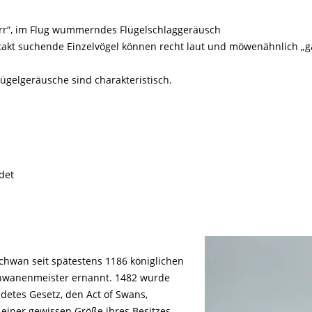
Tier gefunden
Bildungsmaterial
Life-Projekt Keiljungfer
Biologische Vielfalt
Wiesenweihen schützen
FAQs Unternehmenskooperation
Achtsamkeit &
Fortbildungen
Horr“, im Flug wummerndes Flügelschlaggeräusch
Life-Projekt Kalktuffquellen
Burkina Faso
Naturverträgliche Energiewende
Weißstorch-Horstbetreuer*in
Vogelbeobachtung
takt suchende Einzelvögel können recht laut und möwenähnlich „
Life-Projekt Rohrdommel
Vogelmord
Atomkraft
Gobibär
gelgeräusche sind charakteristisch.
Flächenversiegelung
Kuckuck
Wald und Forstwirtschaft
Kormoran
Moorschutz ist Klimaschutz
det
Jagd in Bayern
Landwirtschaft
Lebendige Flüsse
Sichere Stromleitungen
chwan seit spätestens 1186 königlichen
Fischerei
chwanenmeister ernannt. 1482 wurde
detes Gesetz, den Act of Swans,
 einer gewissen Größe ihres Besitzes