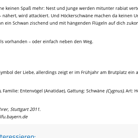
e keinen Spaß mehr: Nest und Junge werden mitunter rabiat verte
 nähert, wird attackiert. Und Höckerschwäne machen da keinen Unt
n ein Schwan zischend und mit hängenden Flügeln auf dich zuko
falls vorhanden – oder einfach neben den Weg.
Symbol der Liebe, allerdings zeigt er im Frühjahr am Brutplatz ein
 Familie: Entenvögel (Anatidae), Gattung: Schwäne
(Cygnus)
, Art:
er, Stuttgart 2011.
lfu.bayern.de
teressieren: