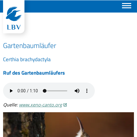
Suchen
Gartenbaumläufer
Certhia brachydactyla
Ruf des Gartenbaumläufers
Quelle:
www.xeno-canto.org