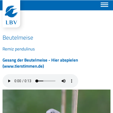
Suchen
Beutelmeise
Remiz pendulinus
Gesang der Beutelmeise - Hier abspielen
(www.tierstimmen.de)