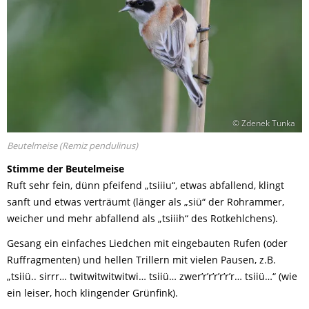
© Zdenek Tunka
Beutelmeise (Remiz pendulinus)
Stimme der Beutelmeise
Ruft sehr fein, dünn pfeifend „tsiiiu“, etwas abfallend, klingt
sanft und etwas verträumt (länger als „siü“ der Rohrammer,
weicher und mehr abfallend als „tsiiih“ des Rotkehlchens).
Gesang ein einfaches Liedchen mit eingebauten Rufen (oder
Ruffragmenten) und hellen Trillern mit vielen Pausen, z.B.
„tsiiü.. sirrr… twitwitwitwitwi… tsiiü… zwer’r’r’r’r’r’r… tsiiü…“ (wie
ein leiser, hoch klingender Grünfink).