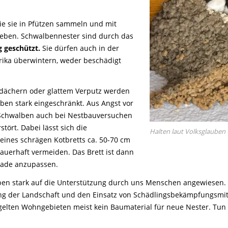
ie sie in Pfützen sammeln und mit
kleben. Schwalbennester sind durch das
g geschützt.
Sie dürfen auch in der
frika überwintern, weder beschädigt
dächern oder glattem Verputz werden
lben stark eingeschränkt. Aus Angst vor
chwalben auch bei Nestbauversuchen
tört. Dabei lässt sich die
Halten laut Volksglauben
ines schrägen Kotbretts ca. 50-70 cm
auerhaft vermeiden. Das Brett ist dann
ssade anzupassen.
lben stark auf die Unterstützung durch uns Menschen angewiesen.
g der Landschaft und den Einsatz von Schädlingsbekämpfungsmitt
iegelten Wohngebieten meist kein Baumaterial für neue Nester. Tu