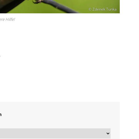
© Zdenek Tunka
e Hilfe!
.
n