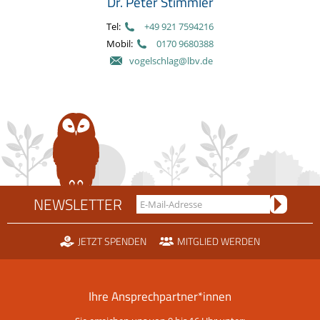
Dr. Peter Stimmler
Tel:
+49 921 7594216
Mobil:
0170 9680388
vogelschlag@lbv.de
NEWSLETTER
JETZT SPENDEN
MITGLIED WERDEN
Ihre Ansprechpartner*innen