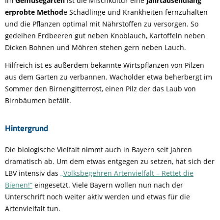
Im
Gemüsegarten
ist die Mischkultur eine
jahrtausendlang
erprobte Method
e Schädlinge und Krankheiten fernzuhalten
und die Pflanzen optimal mit Nährstoffen zu versorgen. So
gedeihen Erdbeeren gut neben Knoblauch, Kartoffeln neben
Dicken Bohnen und Möhren stehen gern neben Lauch.
Hilfreich ist es außerdem bekannte Wirtspflanzen von Pilzen
aus dem Garten zu verbannen. Wacholder etwa beherbergt im
Sommer den Birnengitterrost, einen Pilz der das Laub von
Birnbäumen befällt.
Hintergrund
Die biologische Vielfalt nimmt auch in Bayern seit Jahren
dramatisch ab. Um dem etwas entgegen zu setzen, hat sich der
LBV intensiv das
„Volksbegehren Artenvielfalt – Rettet die
Bienen!“
eingesetzt. Viele Bayern wollen nun nach der
Unterschrift noch weiter aktiv werden und etwas für die
Artenvielfalt tun.