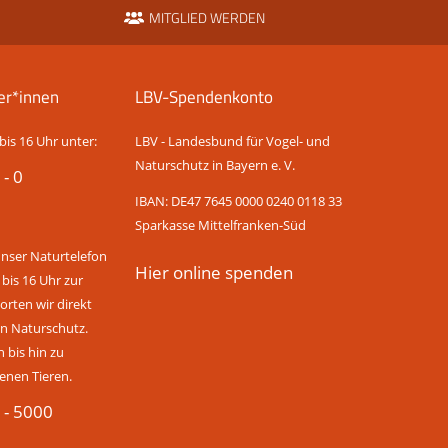
MITGLIED WERDEN
er*innen
LBV-Spendenkonto
bis 16 Uhr unter:
LBV - Landesbund für Vogel- und
Naturschutz in Bayern e. V.
 - 0
IBAN: DE47 7645 0000 0240 0118 33
Sparkasse Mittelfranken-Süd
unser Naturtelefon
Hier online spenden
 bis 16 Uhr zur
rten wir direkt
n Naturschutz.
bis hin zu
enen Tieren.
 - 5000