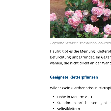
Begrünte Fassaden sind nicht nur nützlic
Häufig gibt es die Meinung, Kletter
Befürchtung unbegründet. Im Gegent
wählen, die nicht direkt an der Wand
Geeignete Kletterpflanzen
Wilder Wein (Parthenocissus tricusp
Höhe in Metern: 8 - 15
Standortansprüche: sonnig bis h
selbstklettern