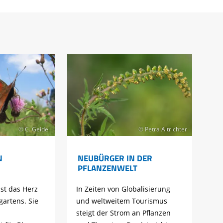
© C. Geidel
© Petra Altrichter
N
NEUBÜRGER IN DER
PFLANZENWELT
st das Herz
In Zeiten von Globalisierung
gartens. Sie
und weltweitem Tourismus
steigt der Strom an Pflanzen