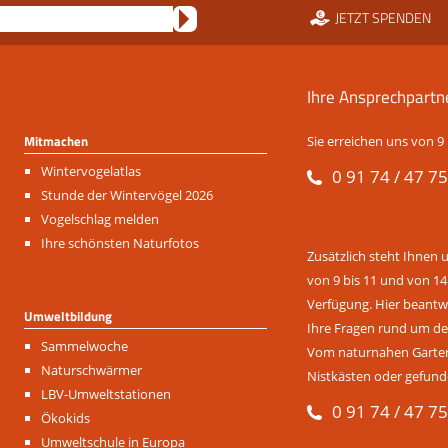
JETZT SPENDEN
Ihre Ansprechpartn
Mitmachen
Sie erreichen uns von 9 
Navigation
Wintervogelatlas
0 91 74 / 47 75
überspringen
Stunde der Wintervögel 2026
Vogelschlag melden
Ihre schönsten Naturfotos
Zusätzlich steht Ihnen 
von 9 bis 11 und von 14
Verfügung. Hier beantwo
Umweltbildung
Ihre Fragen rund um de
Navigation
Sammelwoche
Vom naturnahen Garten 
überspringen
Naturschwärmer
Nistkästen oder gefund
LBV-Umweltstationen
0 91 74 / 47 75
Ökokids
Umweltschule in Europa