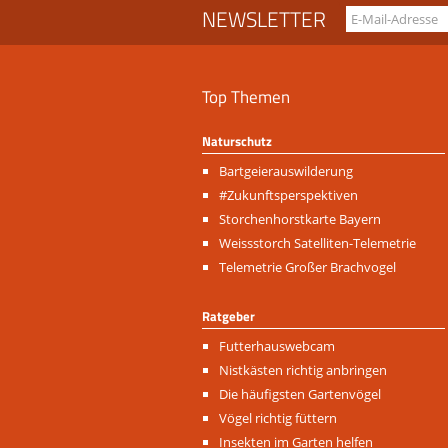
NEWSLETTER
Top Themen
Naturschutz
Navigation
Bartgeierauswilderung
überspringen
#Zukunftsperspektiven
Storchenhorstkarte Bayern
Weissstorch Satelliten-Telemetrie
Telemetrie Großer Brachvogel
Ratgeber
Navigation
Futterhauswebcam
überspringen
Nistkästen richtig anbringen
Die häufigsten Gartenvögel
Vögel richtig füttern
Insekten im Garten helfen