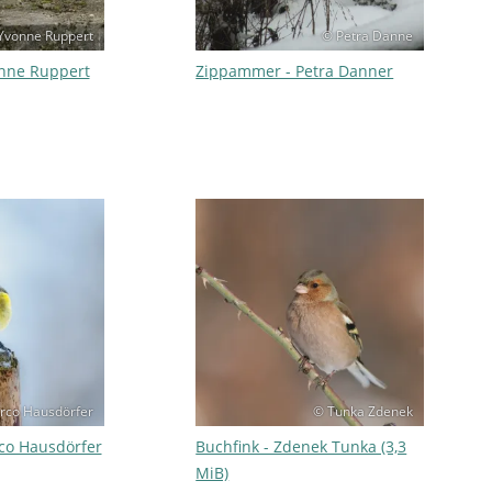
Yvonne Ruppert
© Petra Danne
nne Ruppert
Zippammer - Petra Danner
rco Hausdörfer
© Tunka Zdenek
co Hausdörfer
Buchfink - Zdenek Tunka (3,3
MiB)