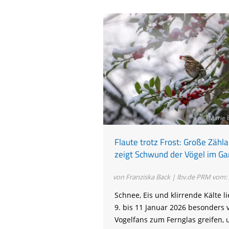
© Marie 
Flaute trotz Frost: Große Zähla
zeigt Schwund der Vögel im Ga
von Franziska Back | lbv.de
PRM vom: 
Schnee, Eis und klirrende Kälte 
9. bis 11 Januar 2026 besonders v
Vogelfans zum Fernglas greifen,