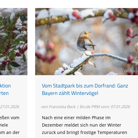
Brettschneider
© Stefan Weber
ktion
Vom Stadtpark bis zum Dorfrand: Ganz
rten
Bayern zählt Wintervögel
27.01.2026
von Franziska Back | lbv.de
PRM vom: 07.01.2026
ließen vom
Nach eine einer milden Phase im
iele
Dezember meldet sich nun der Winter
 um an der
zurück und bringt frostige Temperaturen