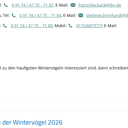
Tier gefunden
Bildungsmaterial
Life-Projekt Keiljungfer
Biologische Vielfalt
l:
0 91 74 / 47 75 - 71 87
, E-Mail:
franziska.back@lbv.de
Wiesenweihen schützen
FAQs Unternehmenskooperation
Achtsamkeit &
Fortbildungen
Life-Projekt Kalktuffquellen
Burkina Faso
Naturverträgliche Energiewende
Weißstorch-Horstbetreuer*in
, Tel:
0 91 74 / 47 75 - 71 84
, E-Mail:
stefanie.bernhardt@l
Vogelbeobachtung
Life-Projekt Rohrdommel
Vogelmord
Atomkraft
l:
0 91 74 / 47 75 - 71 80
, Mobil:
0172/6873773
E-Mail:
Gobibär
Flächenversiegelung
Kuckuck
Wald und Forstwirtschaft
Kormoran
Moorschutz ist Klimaschutz
 zu den häufigsten Wintervögeln interessiert sind, dann schreibe
Jagd in Bayern
Landwirtschaft
Lebendige Flüsse
Sichere Stromleitungen
Fischerei
 der Wintervögel 2026