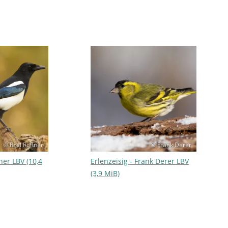
© Rosl Rößner
© Frank Derer
ner LBV (10,4
Erlenzeisig - Frank Derer LBV
(3,9 MiB)