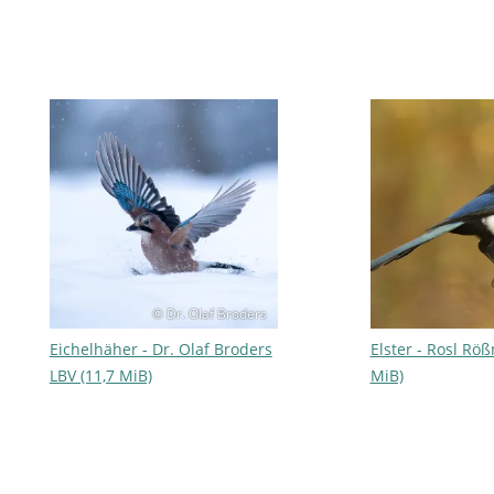
© Dr. Olaf Broders
Eichelhäher - Dr. Olaf Broders
Elster - Rosl Röß
LBV (11,7 MiB)
MiB)