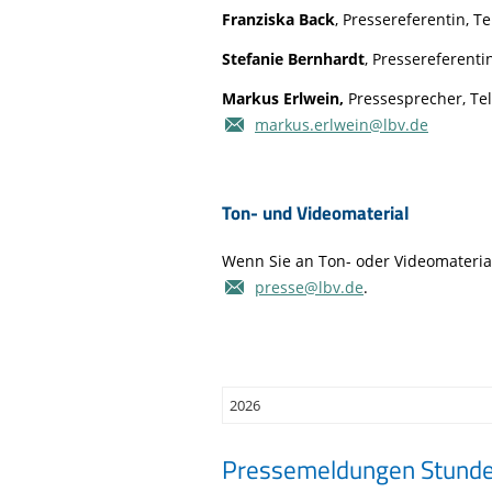
Life-Natur-Projekte
bestellen
Franziska Back
, Pressereferentin, Te
Auffangstation
Stefanie Bernhardt
, Pressereferentin
International
Markus Erlwein,
Pressesprecher, Te
markus.erlwein@lbv.de
Ton- und Videomaterial
Wenn Sie an Ton- oder Videomaterial
presse@lbv.de
.
Pressemeldungen Stunde