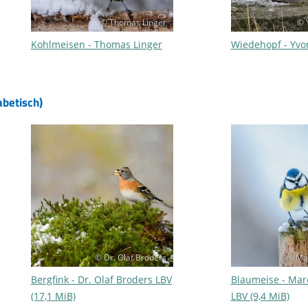
© Thomas Linger
© 
Kohlmeisen - Thomas Linger
Wiedehopf - Yvo
abetisch)
© Dr. Olaf Broders
© Ma
Bergfink - Dr. Olaf Broders LBV
Blaumeise - Mar
(17,1 MiB)
LBV (9,4 MiB)