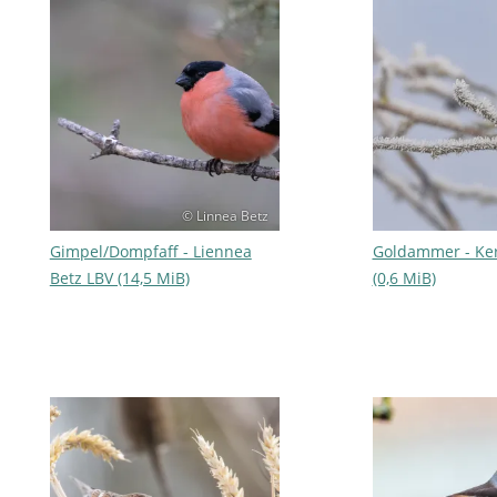
© Linnea Betz
Gimpel/Dompfaff - Liennea
Goldammer - Ker
Betz LBV (14,5 MiB)
(0,6 MiB)