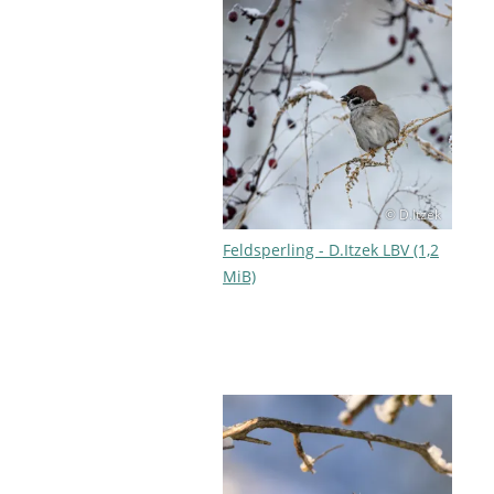
© D.Itzek
Feldsperling - D.Itzek LBV (1,2
MiB)