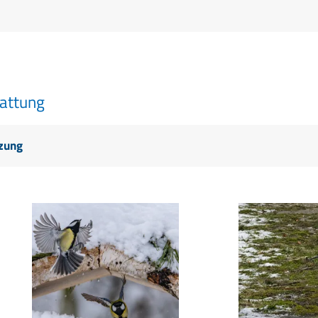
tattung
tzung