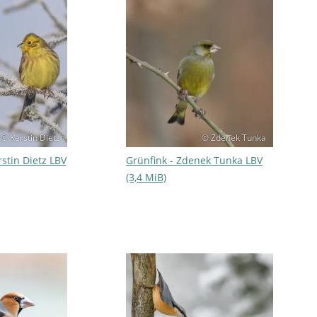
© Kerstin Dietz
© Zdenek Tunka
stin Dietz LBV
Grünfink - Zdenek Tunka LBV
(3,4 MiB)