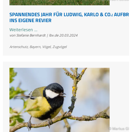
SPANNENDES JAHR FÜR LUDWIG, KARLO & CO.: AUFBR
INS EIGENE REVIER
Spannendes
Weiterlesen …
von Stefanie Bernhardt | lbv.de
20.03.2024
Jahr
für
Artenschutz
,
Bayern
,
Vögel
,
Zugvögel
Ludwig,
Karlo
&
Co.:
Aufbruch
ins
eigene
Revier
© Markus Glä