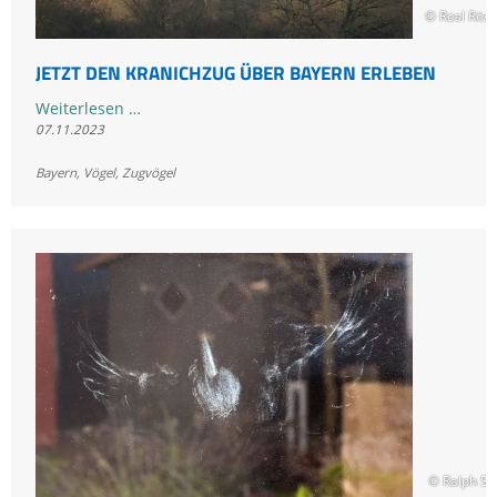
© Rosl Rös
JETZT DEN KRANICHZUG ÜBER BAYERN ERLEBEN
Jetzt
Weiterlesen …
07.11.2023
den
Kranichzug
Bayern
,
Vögel
,
Zugvögel
über
Bayern
erleben
© Ralph S