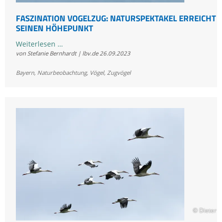
FASZINATION VOGELZUG: NATURSPEKTAKEL ERREICHT
SEINEN HÖHEPUNKT
Faszination
Weiterlesen …
von Stefanie Bernhardt | lbv.de
26.09.2023
Vogelzug:
Naturspektakel
Bayern
,
Naturbeobachtung
,
Vögel
,
Zugvögel
erreicht
seinen
Höhepunkt
© Dieter 