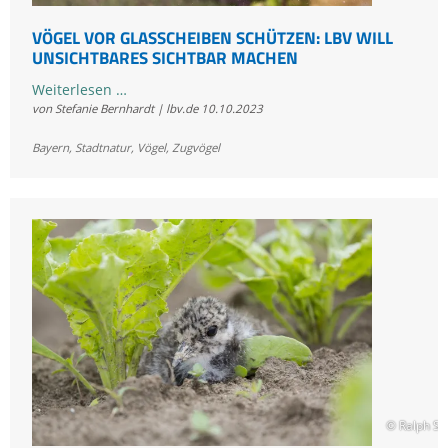
VÖGEL VOR GLASSCHEIBEN SCHÜTZEN: LBV WILL
UNSICHTBARES SICHTBAR MACHEN
Vögel
Weiterlesen …
von Stefanie Bernhardt | lbv.de
10.10.2023
vor
Glasscheiben
Bayern
,
Stadtnatur
,
Vögel
,
Zugvögel
schützen:
LBV
will
Unsichtbares
sichtbar
machen
© Ralph S