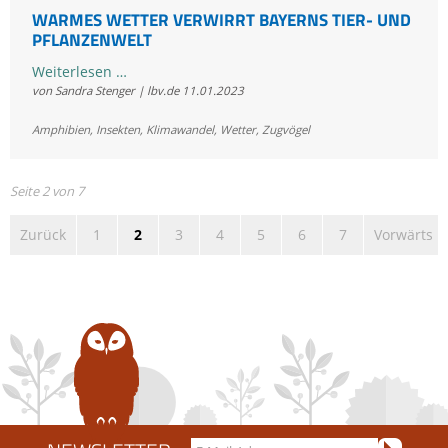
WARMES WETTER VERWIRRT BAYERNS TIER- UND
PFLANZENWELT
Warmes
Weiterlesen …
von Sandra Stenger | lbv.de
11.01.2023
Wetter
verwirrt
Amphibien
,
Insekten
,
Klimawandel
,
Wetter
,
Zugvögel
Bayerns
Tier-
und
Seite 2 von 7
Pflanzenwelt
Zurück
1
2
3
4
5
6
7
Vorwärts