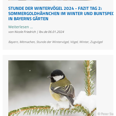
STUNDE DER WINTERVÖGEL 2024 - FAZIT TAG 2:
SOMMERGOLDHÄHNCHEN IM WINTER UND BUNTSPEC
IN BAYERNS GÄRTEN
Stunde
Weiterlesen …
von Nicole Friedrich | lbv.de
06.01.2024
der
Wintervögel
Bayern
,
Mitmachen
,
Stunde der Wintervögel
,
Vögel
,
Winter
,
Zugvögel
2024
-
Fazit
Tag
2:
Sommergoldhähnchen
im
Winter
und
Buntspechte
in
Bayerns
© Peter Stas