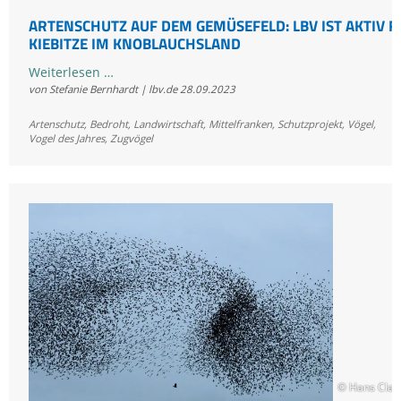
ARTENSCHUTZ AUF DEM GEMÜSEFELD: LBV IST AKTIV F
KIEBITZE IM KNOBLAUCHSLAND
Artenschutz
Weiterlesen …
von Stefanie Bernhardt | lbv.de
28.09.2023
auf
dem
Artenschutz
,
Bedroht
,
Landwirtschaft
,
Mittelfranken
,
Schutzprojekt
,
Vögel
,
Gemüsefeld:
Vogel des Jahres
,
Zugvögel
LBV
ist
aktiv
für
Kiebitze
im
Knoblauchsland
© Hans Cla