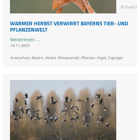
aus
© Frank D
dem
Norden
WARMER HERBST VERWIRRT BAYERNS TIER- UND
und
PFLANZENWELT
verändertes
Zugverhalten
Warmer
Weiterlesen …
14.11.2023
Herbst
verwirrt
Artenschutz
,
Bayern
,
Herbst
,
Klimawandel
,
Pflanzen
,
Vögel
,
Zugvögel
Bayerns
Tier-
und
Pflanzenwelt