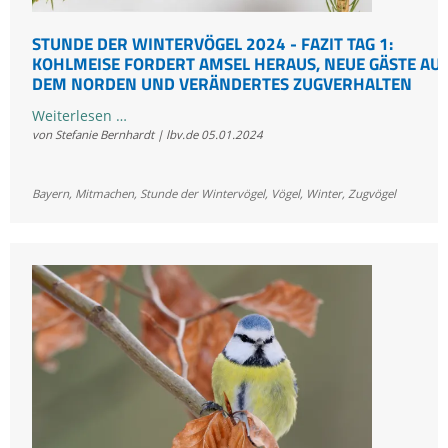
Gärten
STUNDE DER WINTERVÖGEL 2024 - FAZIT TAG 1:
KOHLMEISE FORDERT AMSEL HERAUS, NEUE GÄSTE AU
DEM NORDEN UND VERÄNDERTES ZUGVERHALTEN
Stunde
Weiterlesen …
von Stefanie Bernhardt | lbv.de
05.01.2024
der
Wintervögel
2024
Bayern
,
Mitmachen
,
Stunde der Wintervögel
,
Vögel
,
Winter
,
Zugvögel
-
Fazit
Tag
1:
Kohlmeise
fordert
Amsel
heraus,
neue
Gäste