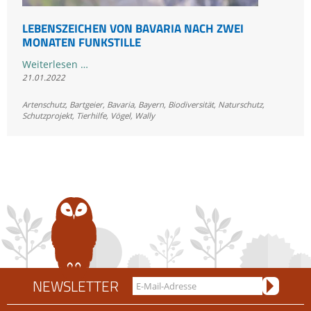
LEBENSZEICHEN VON BAVARIA NACH ZWEI
MONATEN FUNKSTILLE
Lebenszeichen
Weiterlesen …
21.01.2022
von
Bavaria
Artenschutz
,
Bartgeier
,
Bavaria
,
Bayern
,
Biodiversität
,
Naturschutz
,
nach
Schutzprojekt
,
Tierhilfe
,
Vögel
,
Wally
zwei
Monaten
Funkstille
NEWSLETTER