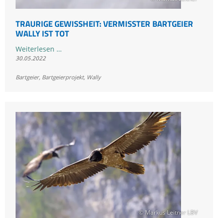
TRAURIGE GEWISSHEIT: VERMISSTER BARTGEIER
WALLY IST TOT
Traurige
Weiterlesen …
30.05.2022
Gewissheit:
Vermisster
Bartgeier
,
Bartgeierprojekt
,
Wally
Bartgeier
Wally
ist
tot
© Markus Leitner LBV