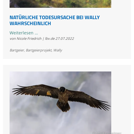
NATÜRLICHE TODESURSACHE BEI WALLY
WAHRSCHEINLICH
Natürliche
Weiterlesen …
von Nicole Friedrich | lbv.de
27.07.2022
Todesursache
bei
Bartgeier
,
Bartgeierprojekt
,
Wally
Wally
wahrscheinlich
© Markus Leitner