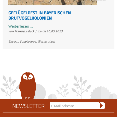
GEFLÜGELPEST IN BAYERISCHEN
BRUTVOGELKOLONIEN
Geflügelpest
Weiterlesen …
von Franziska Back | lbv.de
16.05.2023
in
bayerischen
Bayern
,
Vogelgrippe
,
Wasservögel
Brutvogelkolonien
NEWSLETTER