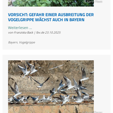
© Karin Haas
VORSICHT: GEFAHR EINER AUSBREITUNG DER
VOGELGRIPPE WÄCHST AUCH IN BAYERN
Vorsicht:
Weiterlesen …
von Franziska Back | lbv.de
23.10.2025
Gefahr
einer
Bayern
,
Vogelgrippe
Ausbreitung
der
Vogelgrippe
wächst
auch
in
Bayern
© Frank Derer