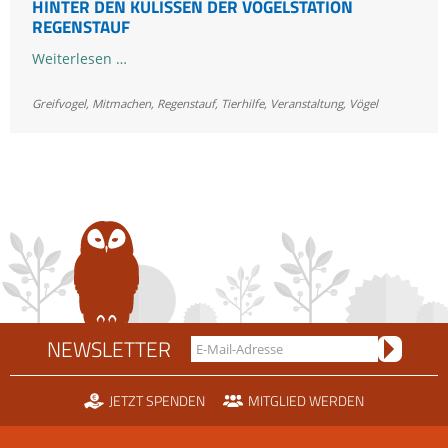
HINTER DEN KULISSEN DER VOGELSTATION
REGENSTAUF
Hinter
Weiterlesen …
den
Greifvogel
,
Mitmachen
Kulissen
,
Regenstauf
,
Tierhilfe
,
Veranstaltung
,
Vögel
der
Vogelstation
Regenstauf
NEWSLETTER
JETZT SPENDEN
MITGLIED WERDEN