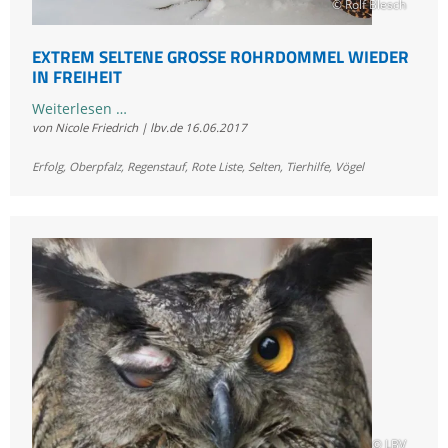
© Rolf Blesch
EXTREM SELTENE GROSSE ROHRDOMMEL WIEDER I
N FREIHEIT
Extrem
Weiterlesen …
von Nicole Friedrich | lbv.de
16.06.2017
seltene
Große
Erfolg
,
Oberpfalz
,
Regenstauf
,
Rote Liste
,
Selten
,
Tierhilfe
,
Vögel
Rohrdommel
wieder
in
Freiheit
© LBV