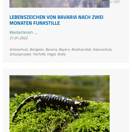
© Markus Leitner LBV
LEBENSZEICHEN VON BAVARIA NACH ZWEI
MONATEN FUNKSTILLE
Lebenszeichen
Weiterlesen …
21.01.2022
von
Bavaria
Artenschutz
,
Bartgeier
,
Bavaria
,
Bayern
,
Biodiversität
,
Naturschutz
,
nach
Schutzprojekt
,
Tierhilfe
,
Vögel
,
Wally
zwei
Monaten
Funkstille