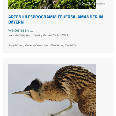
© Dr. Olaf Broders
ARTENHILFSPROGRAMM FEUERSALAMANDER IN
BAYERN
Artenhilfsprogramm
Weiterlesen …
von Stefanie Bernhardt | lbv.de
15.10.2021
Feuersalamander
in
Amphibien
,
Feuersalamander
,
Gewässer
,
Tierhilfe
Bayern