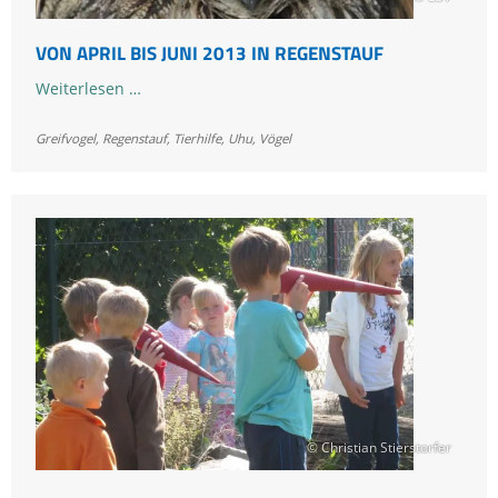
VON APRIL BIS JUNI 2013 IN REGENSTAUF
Von
Weiterlesen …
April
Greifvogel
,
Regenstauf
bis
,
Tierhilfe
,
Uhu
,
Vögel
Juni
2013
in
Regenstauf
© Christian Stierstorfer