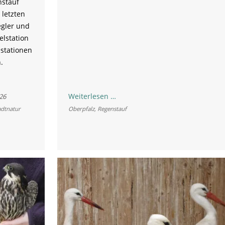
nstauf
 letzten
gler und
elstation
estationen
.
Vogelstation
Weiterlesen …
26
Regenstauf:
adtnatur
Oberpfalz
,
Regenstauf
Jahresbericht
2024