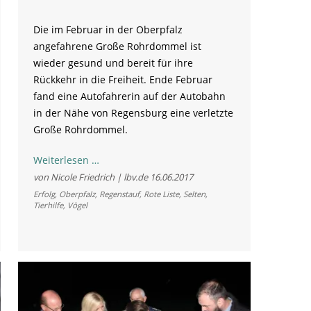
Die im Februar in der Oberpfalz
angefahrene Große Rohrdommel ist
wieder gesund und bereit für ihre
Rückkehr in die Freiheit. Ende Februar
fand eine Autofahrerin auf der Autobahn
in der Nähe von Regensburg eine verletzte
Große Rohrdommel.
Extrem
Weiterlesen …
seltene
von Nicole Friedrich | lbv.de
16.06.2017
Große
Erfolg
,
Oberpfalz
,
Regenstauf
,
Rote Liste
,
Selten
,
Tierhilfe
,
Vögel
Rohrdommel
wieder
in
Freiheit