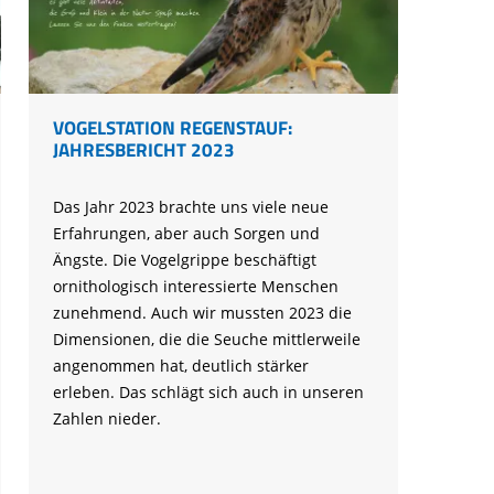
Ringfunde bayerischer Zugvögel
Forschungsprojekte zum Mitmachen
Die häufigsten Wintervögel
Mulchen
Blühflächen anlegen
Fledermaus gefunden
Feuersalamander - praktische
Umweltstation Wiesmühl mit
Leuzismus
Schulgarten-Wettbewerb Bayern
Die wichtigsten Zugvögel
Rechtliches zum naturnahen Garten
Schutzmaßnahmen
Außenstelle Übersee
Igel gefunden
Naturschauspiel Starenschwärme
Alltagskompetenzen - Schule fürs Leben
Die wichtigsten Alpenvögel
Gärtnern ohne Torf
Richtiges Verhalten bei Bodenbrütern
Eichhörnchen gefunden - Erste Hilfe
Kraniche über Bayern
Die wichtigsten Wasservögel
VOGELSTATION REGENSTAUF:
Gefahren durch Feuer
Geocaching: Konfliktvermeidung
JAHRESBERICHT 2023
Vogel des Jahres
Leicht verwechselbar
Gartensünden
Das Jahr 2023 brachte uns viele neue
Erfahrungen, aber auch Sorgen und
Ängste. Die Vogelgrippe beschäftigt
ornithologisch interessierte Menschen
zunehmend. Auch wir mussten 2023 die
Dimensionen, die die Seuche mittlerweile
angenommen hat, deutlich stärker
erleben. Das schlägt sich auch in unseren
Zahlen nieder.