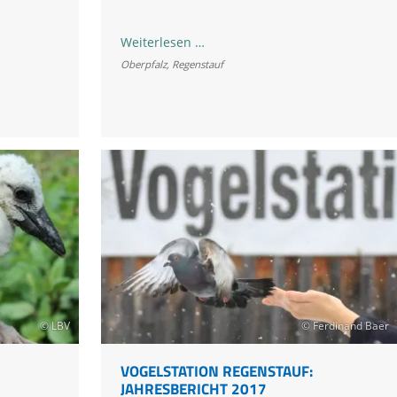
Vogelstation
Weiterlesen …
Regenstauf:
Oberpfalz
,
Regenstauf
Jahresbericht
2021
© LBV
© Ferdinand Baer
VOGELSTATION REGENSTAUF:
JAHRESBERICHT 2017