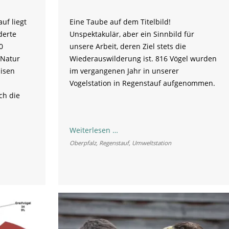
uf liegt
Eine Taube auf dem Titelbild!
derte
Unspektakulär, aber ein Sinnbild für
0
unsere Arbeit, deren Ziel stets die
 Natur
Wiederauswilderung ist. 816 Vögel wurden
isen
im vergangenen Jahr in unserer
Vogelstation in Regenstauf aufgenommen.
ch die
Vogelstation
Weiterlesen …
Regenstauf:
Oberpfalz
,
Regenstauf
,
Umweltstation
Jahresbericht
2017