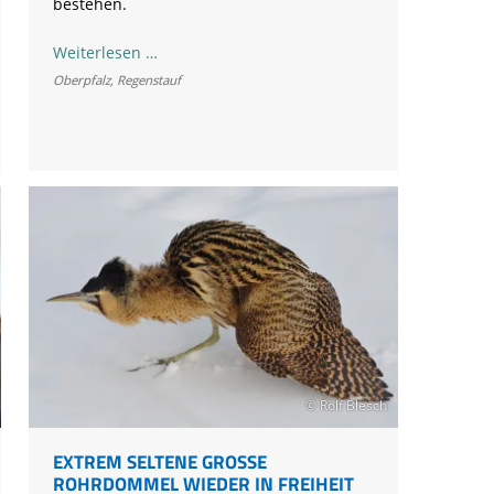
bestehen.
Vogelstation
Weiterlesen …
Regenstauf:
Oberpfalz
,
Regenstauf
Jahresbericht
2020
© Rolf Blesch
EXTREM SELTENE GROSSE R
OHRDOMMEL WIEDER IN FREIHEIT