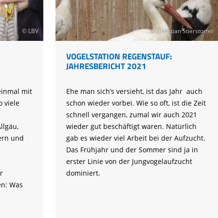
© LBV
© Christian Stierstorfer
VOGELSTATION REGENSTAUF:
JAHRESBERICHT 2021
einmal mit
Ehe man sich’s versieht, ist das Jahr auch
 viele
schon wieder vorbei. Wie so oft, ist die Zeit
schnell vergangen, zumal wir auch 2021
llgäu,
wieder gut beschäftigt waren. Natürlich
ern und
gab es wieder viel Arbeit bei der Aufzucht.
Das Frühjahr und der Sommer sind ja in
erster Linie von der Jungvogelaufzucht
r
dominiert.
en: Was