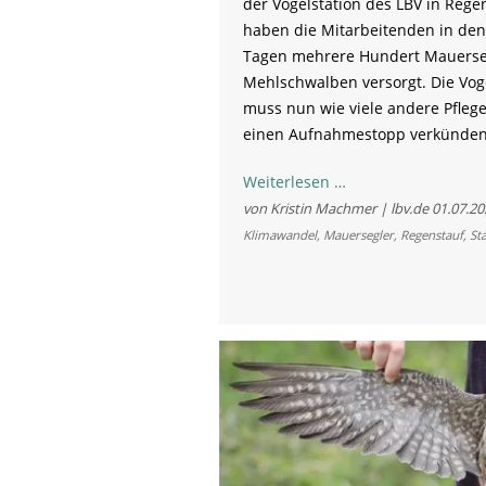
der Vogelstation des LBV in Rege
haben die Mitarbeitenden in den
Tagen mehrere Hundert Mauerse
Mehlschwalben versorgt. Die Vog
muss nun wie viele andere Pfleg
einen Aufnahmestopp verkünden
Hitzewelle
Weiterlesen …
bringt
von Kristin Machmer | lbv.de
01.07.20
Mauersegler
Klimawandel
,
Mauersegler
,
Regenstauf
,
St
und
Schwalben
in
Lebensgefahr
-
Aufnahmestopp
in
Regenstauf