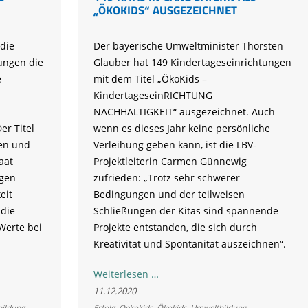
„ÖKOKIDS“ AUSGEZEICHNET
die
Der bayerische Umweltminister Thorsten
ungen die
Glauber hat 149 Kindertageseinrichtungen
e
mit dem Titel „ÖkoKids –
KindertageseinRICHTUNG
NACHHALTIGKEIT“ ausgezeichnet. Auch
r Titel
wenn es dieses Jahr keine persönliche
ten und
Verleihung geben kann, ist die LBV-
aat
Projektleiterin Carmen Günnewig
igen
zufrieden: „Trotz sehr schwerer
eit
Bedingungen und der teilweisen
die
Schließungen der Kitas sind spannende
erte bei
Projekte entstanden, die sich durch
Kreativität und Spontanität auszeichnen“.
149
Weiterlesen …
Kitas
11.12.2020
in
ildung
Erfolg
,
Oekokids
,
Ökokids
,
Umweltbildung