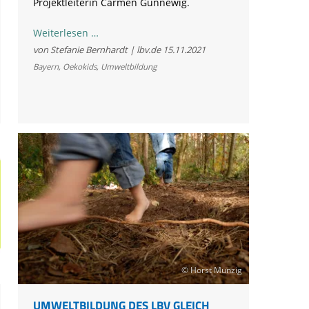
Projektleiterin Carmen Günnewig.
Neuer
Weiterlesen …
Rekord:
von Stefanie Bernhardt | lbv.de
15.11.2021
285
Bayern
,
Oekokids
,
Umweltbildung
Kitas
in
ganz
Bayern
als
„ÖkoKids“
ausgezeichnet
© Horst Munzig
UMWELTBILDUNG DES LBV GLEICH