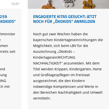
©LBV
© C. Schweiger
 259
ENGAGIERTE KITAS GESUCHT: JETZT
ÖKOKIDS“
NOCH FÜR „ÖKOKIDS“ ANMELDEN
tminister
Noch gut zwei Wochen haben die
e
bayerischen Kindertageseinrichtungen die
ahmen
Möglichkeit, sich beim LBV für die
reits seit
Auszeichnung „ÖkoKids –
KindertageseinRICHTUNG
NACHHALTIGKEIT“ anzumelden. Mit dem
und
Titel werden Krippen, Kindergärten, Horte
nung
und Großtagespflegen im Freistaat
TUNG
ausgezeichnet, die den Kindern
ch mit
notwendige Kompetenzen und Werte in
den Bereichen Nachhaltigkeit und Umwelt
vermitteln.