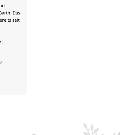
und
Barth. Das
reits seit
t.
7
htungen