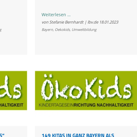
Engagierte
Weiterlesen …
Kitas
von Stefanie Bernhardt | lbv.de
18.01.2023
gesucht:
g
Bayern
,
Oekokids
,
Umweltbildung
Jetzt
noch
für
„ÖkoKids“
anmelden
S“
149 KITAS IN GANZ BAYERN ALS