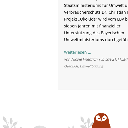
Staatsministeriums für Umwelt 
Verbraucherschutz Dr. Christian 
Projekt „ÖkoKids“ wird vom LBV be
sieben Jahren mit finanzieller
Unterstützung des Bayerischen
Umweltministeriums durchgeführ
Ökokids:
Weiterlesen …
57
von Nicole Friedrich | lbv.de
21.11.201
Kindertageseinric
Oekokids
,
Umweltbildung
ausgezeichnet