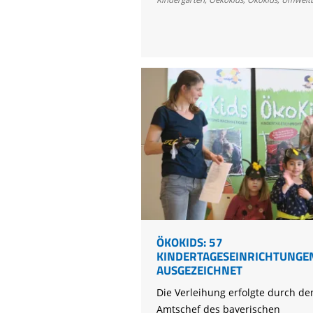
die
„ÖkoKids“
anmelden
ÖKOKIDS: 57
KINDERTAGESEINRICHTUNGE
AUSGEZEICHNET
Die Verleihung erfolgte durch de
Amtschef des bayerischen