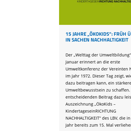
Life-Natur-Projekte
bestellen
Auffangstation
International
15 JAHRE „ÖKOKIDS“: FRÜH Ü
IN SACHEN NACHHALTIGKEIT
Der „Welttag der Umweltbildung“
Januar erinnert an die erste
Umweltkonferenz der Vereinten 
im Jahr 1972. Dieser Tag zeigt, w
dazu beitragen kann, ein stärker
Umweltbewusstsein zu schaffen.
entscheidenden Beitrag dazu leis
Auszeichnung „ÖkoKids –
KindertageseinRICHTUNG
NACHHALTIGKEIT“ des LBV, die in
Jahr bereits zum 15. Mal verliehe