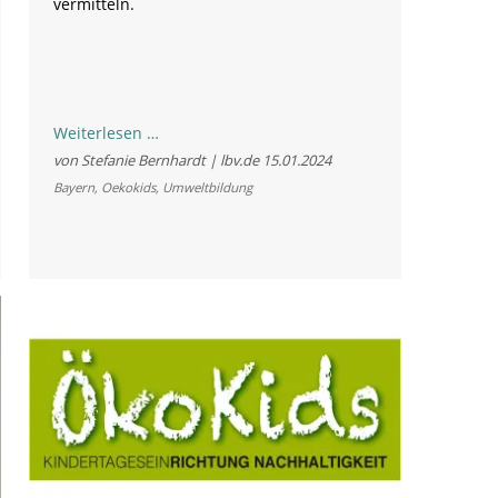
vermitteln.
Bayerische
Weiterlesen …
Kitas
von Stefanie Bernhardt | lbv.de
15.01.2024
aufgepasst:
Bayern
,
Oekokids
,
Umweltbildung
Jetzt
noch
für
„ÖkoKids“
anmelden