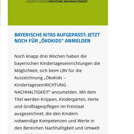
Ringfunde bayerischer Zugvögel
Forschungsprojekte zum Mitmachen
Die häufigsten Wintervögel
Mulchen
Blühflächen anlegen
Fledermaus gefunden
Feuersalamander - praktische
Umweltstation Wiesmühl mit
Leuzismus
Schulgarten-Wettbewerb Bayern
Die wichtigsten Zugvögel
Rechtliches zum naturnahen Garten
Schutzmaßnahmen
Außenstelle Übersee
Igel gefunden
Naturschauspiel Starenschwärme
Alltagskompetenzen - Schule fürs Leben
Die wichtigsten Alpenvögel
Gärtnern ohne Torf
Richtiges Verhalten bei Bodenbrütern
Eichhörnchen gefunden - Erste Hilfe
Kraniche über Bayern
Die wichtigsten Wasservögel
BAYERISCHE KITAS AUFGEPASST: JETZT
Gefahren durch Feuer
Geocaching: Konfliktvermeidung
NOCH FÜR „ÖKOKIDS“ ANMELDEN
Vogel des Jahres
Leicht verwechselbar
Gartensünden
Noch knapp drei Wochen haben die
bayerischen Kindertageseinrichtungen die
Möglichkeit, sich beim LBV für die
Auszeichnung „ÖkoKids –
KindertageseinRICHTUNG
NACHHALTIGKEIT“ anzumelden. Mit dem
Titel werden Krippen, Kindergärten, Horte
und Großtagespflegen im Freistaat
ausgezeichnet, die den Kindern
notwendige Kompetenzen und Werte in
den Bereichen Nachhaltigkeit und Umwelt