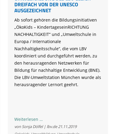
DREIFACH VON DER UNESCO
AUSGEZEICHNET
Ab sofort gehören die Bildungsinitiativen
„ÖkoKids – KindertageseinRICHTUNG
NACHHALTIGKEIT“ und „Umweltschule in
Europa / Internationale
Nachhaltigkeitsschule“, die vom LBV
koordiniert und durchgeführt werden, zu
den herausragenden Netzwerken für
Bildung für nachhaltige Entwicklung (BNE).
Die LBV-Umweltstation München wurde als
herausragender Lernort geehrt.
Umweltbildung
Weiterlesen …
des
von Sonja Dölfel | lbv.de
21.11.2019
LBV
Oekokids
,
Umweltbildung
,
Umweltschule
,