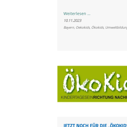
Von
Weiterlesen …
klein
10.11.2023
auf
Bayern
,
Oekokids
,
Ökokids
,
Umweltbildun
nachhaltig:
259
Kitas
in
ganz
Bayern
als
„ÖkoKids“
ausgezeichnet
JETZT NOCH FÜR DIE „ÖKOKID