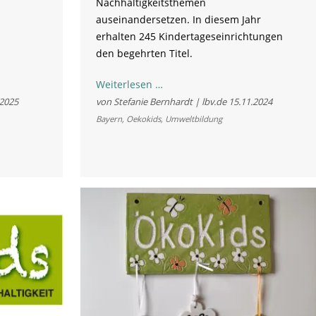
Nachhaltigkeitsthemen
auseinandersetzen. In diesem Jahr
erhalten 245 Kindertageseinrichtungen
den begehrten Titel.
ÖkoKids:
Weiterlesen …
Große
.2025
von Stefanie Bernhardt | lbv.de
15.11.2024
Auszeichnung
Bayern
,
Oekokids
,
Umweltbildung
für
kleine
Umweltschützer