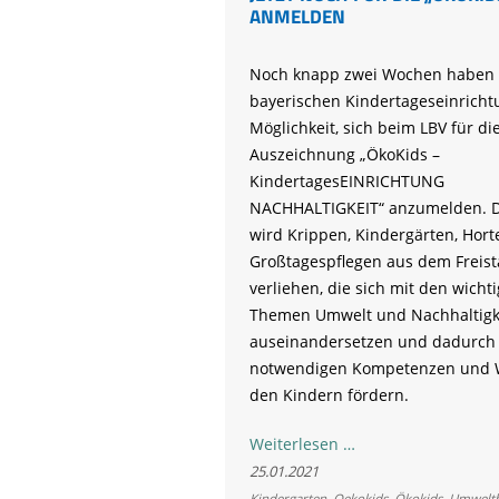
ANMELDEN
Noch knapp zwei Wochen haben 
bayerischen Kindertageseinricht
Möglichkeit, sich beim LBV für di
Auszeichnung „ÖkoKids –
KindertagesEINRICHTUNG
NACHHALTIGKEIT“ anzumelden. De
wird Krippen, Kindergärten, Hor
Großtagespflegen aus dem Freist
verliehen, die sich mit den wicht
Themen Umwelt und Nachhaltigk
auseinandersetzen und dadurch 
notwendigen Kompetenzen und W
den Kindern fördern.
Jetzt
Weiterlesen …
noch
25.01.2021
für
Kindergarten
,
Oekokids
,
Ökokids
,
Umweltb