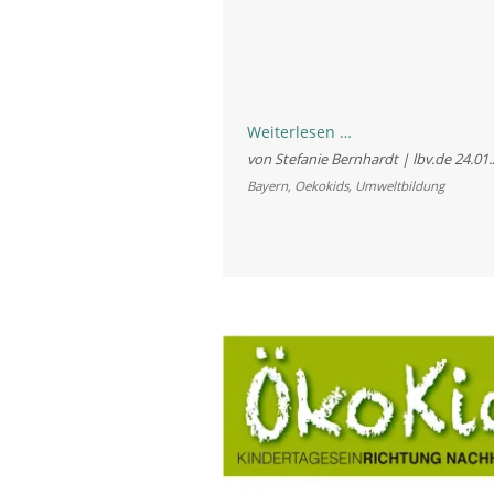
15
Weiterlesen …
Jahre
von Stefanie Bernhardt | lbv.de
24.01
„ÖkoKids“:
Bayern
,
Oekokids
,
Umweltbildung
Früh
übt
sich
in
Sachen
Nachhaltigkeit