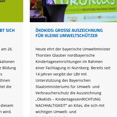
Tier gefunden
Bildungsmaterial
Life-Projekt Keiljungfer
Biologische Vielfalt
Wiesenweihen schützen
FAQs Unternehmenskooperation
Achtsamkeit &
Fortbildungen
Life-Projekt Kalktuffquellen
Burkina Faso
Naturverträgliche Energiewende
Weißstorch-Horstbetreuer*in
Vogelbeobachtung
© Stefanie Bernhardt
Life-Projekt Rohrdommel
Vogelmord
Atomkraft
Gobibär
BT SICH
ÖKOKIDS: GROSSE AUSZEICHNUNG F
Flächenversiegelung
ÜR KLEINE UMWELTSCHÜTZER
Kuckuck
Wald und Forstwirtschaft
Kormoran
 am 26.
Heute ehrt der bayerische Umweltminister
Thorsten Glauber nordbayerische
Moorschutz ist Klimaschutz
Nationen
Kindertageseinrichtungen im Rahmen
Jagd in Bayern
ie Bildung
einer Fachtagung in Nürnberg. Bereits seit
es
14 Jahren vergibt der LBV mit
Landwirtschaft
 Einen
Unterstützung des Bayerischen
Lebendige Flüsse
tet die
Staatsministeriums für Umwelt- und
Verbraucherschutz die Auszeichnung
Sichere Stromleitungen
„ÖkoKids – KindertageseinRICHTUNG
Fischerei
 diesem
NACHHALTIGKEIT“ an Kitas, die sich mit
n wird.
wichtigen Umwelt- und