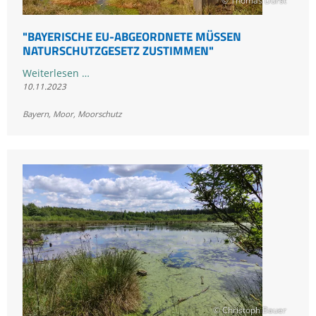
© Thomas Dürst
"BAYERISCHE EU-ABGEORDNETE MÜSSEN
NATURSCHUTZGESETZ ZUSTIMMEN"
"Bayerische
Weiterlesen …
10.11.2023
EU-
Abgeordnete
Bayern
,
Moor
,
Moorschutz
müssen
Naturschutzgesetz
zustimmen"
© Christoph Bauer