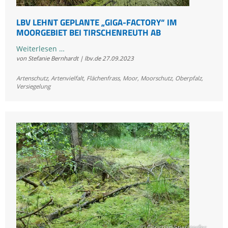
LBV LEHNT GEPLANTE „GIGA-FACTORY“ IM
MOORGEBIET BEI TIRSCHENREUTH AB
LBV
Weiterlesen …
von Stefanie Bernhardt | lbv.de
27.09.2023
lehnt
geplante
Artenschutz
,
Artenvielfalt
,
Flächenfrass
,
Moor
,
Moorschutz
,
Oberpfalz
,
„Giga-
Versiegelung
Factory“
im
Moorgebiet
bei
Tirschenreuth
ab
© Christian Stierstorfer