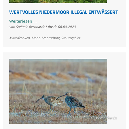
WERTVOLLES NIEDERMOOR ILLEGAL ENTWÄSSERT
Wertvolles
Weiterlesen …
von Stefanie Bernhardt | lbv.de
06.04.2023
Niedermoor
illegal
Mittelfranken
,
Moor
,
Moorschutz
,
Schutzgebiet
entwässert
© Thoma Martin