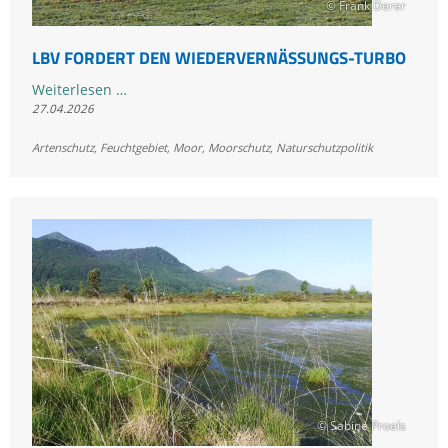
© Frank Derer
LBV FORDERT DEN WIEDERVERNÄSSUNGS-TURBO
LBV
Weiterlesen …
27.04.2026
fordert
den
Artenschutz
,
Feuchtgebiet
,
Moor
,
Moorschutz
,
Naturschutzpolitik
Wiedervernässungs-
Turbo
© Sabine Proels