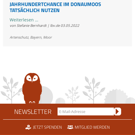
JAHRHUNDERTCHANCE IM DONAUMOOS
TATSÄCHLICH NUTZEN
Jahrhundertchance
Weiterlesen …
von Stefanie Bernhardt | lbv.de
03.05.2022
im
Donaumoos
Artenschutz
,
Bayern
,
Moor
tatsächlich
nutzen
NEWSLETTER
JETZT SPENDEN
MITGLIED WERDEN