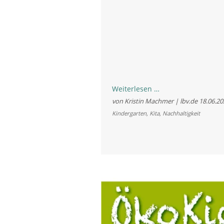
30
Weiterlesen …
Jahre
von Kristin Machmer | lbv.de
18.06.20
LBV-
Kindergarten
,
Kita
,
Nachhaltigkeit
Kindergarten
arche
noah:
Nachhaltigkeit
von
Anfang
an
leben