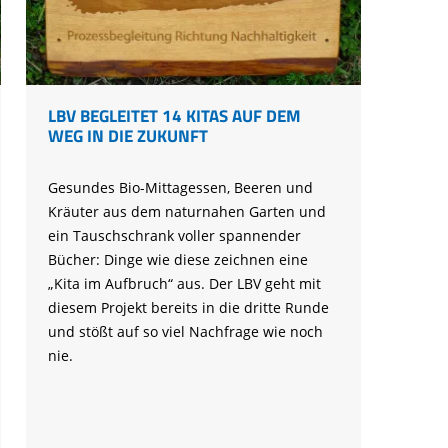
Ringfunde bayerischer Zugvögel
Forschungsprojekte zum Mitmachen
Die häufigsten Wintervögel
Mulchen
Blühflächen anlegen
Fledermaus gefunden
Feuersalamander - praktische
Umweltstation Wiesmühl mit
Leuzismus
Schulgarten-Wettbewerb Bayern
Die wichtigsten Zugvögel
Rechtliches zum naturnahen Garten
Schutzmaßnahmen
Außenstelle Übersee
Igel gefunden
Naturschauspiel Starenschwärme
Alltagskompetenzen - Schule fürs Leben
Die wichtigsten Alpenvögel
Gärtnern ohne Torf
Richtiges Verhalten bei Bodenbrütern
Eichhörnchen gefunden - Erste Hilfe
Kraniche über Bayern
Die wichtigsten Wasservögel
LBV BEGLEITET 14 KITAS AUF DEM
Gefahren durch Feuer
Geocaching: Konfliktvermeidung
WEG IN DIE ZUKUNFT
Vogel des Jahres
Leicht verwechselbar
Gartensünden
Gesundes Bio-Mittagessen, Beeren und
Kräuter aus dem naturnahen Garten und
ein Tauschschrank voller spannender
Bücher: Dinge wie diese zeichnen eine
„Kita im Aufbruch“ aus. Der LBV geht mit
diesem Projekt bereits in die dritte Runde
und stößt auf so viel Nachfrage wie noch
nie.