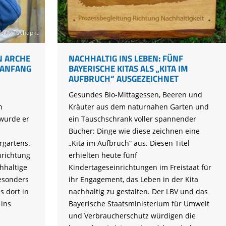
Tier gefunden
Bildungsmaterial
Life-Projekt Keiljungfer
Biologische Vielfalt
Wiesenweihen schützen
FAQs Unternehmenskooperation
Achtsamkeit &
Fortbildungen
Life-Projekt Kalktuffquellen
Burkina Faso
Naturverträgliche Energiewende
Weißstorch-Horstbetreuer*in
Vogelbeobachtung
bias Tschapka
Life-Projekt Rohrdommel
Vogelmord
Atomkraft
Gobibär
N ARCHE
NACHHALTIG INS LEBEN: FÜNF
Flächenversiegelung
 ANFANG
BAYERISCHE KITAS ALS „KITA IM
Kuckuck
AUFBRUCH“ AUSGEZEICHNET
Wald und Forstwirtschaft
Kormoran
Gesundes Bio-Mittagessen, Beeren und
n
Kräuter aus dem naturnahen Garten und
Moorschutz ist Klimaschutz
wurde er
ein Tauschschrank voller spannender
Jagd in Bayern
Bücher: Dinge wie diese zeichnen eine
rgartens.
„Kita im Aufbruch“ aus. Diesen Titel
Landwirtschaft
inrichtung
erhielten heute fünf
Lebendige Flüsse
chhaltige
Kindertageseinrichtungen im Freistaat für
Besonders
ihr Engagement, das Leben in der Kita
Sichere Stromleitungen
s dort in
nachhaltig zu gestalten. Der LBV und das
Fischerei
 ins
Bayerische Staatsministerium für Umwelt
und Verbraucherschutz würdigen die