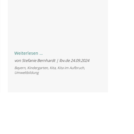
LBV
Weiterlesen …
begleitet
von Stefanie Bernhardt | lbv.de
24.09.2024
14
Bayern
,
Kindergarten
,
Kita
,
Kita im Aufbruch
,
Umweltbildung
Kitas
auf
dem
Weg
in
die
Zukunft