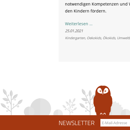
notwendigen Kompetenzen und W
den Kindern fördern.
Jetzt
Weiterlesen …
noch
25.01.2021
für
Kindergarten
,
Oekokids
,
Ökokids
,
Umweltb
die
„ÖkoKids“
anmelden
NEWSLETTER