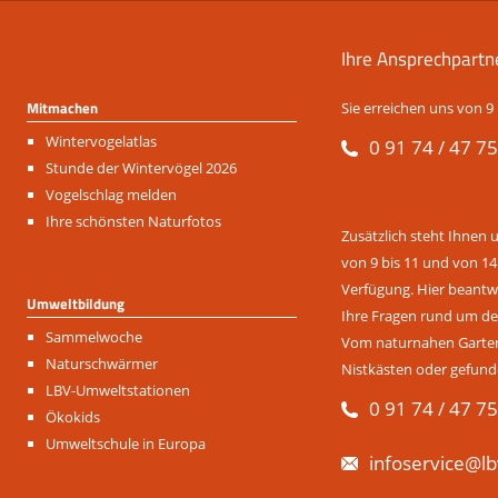
Ihre Ansprechpartn
Mitmachen
Sie erreichen uns von 9 
Navigation
Wintervogelatlas
0 91 74 / 47 75
überspringen
Stunde der Wintervögel 2026
Vogelschlag melden
Ihre schönsten Naturfotos
Zusätzlich steht Ihnen 
von 9 bis 11 und von 14
Verfügung. Hier beantwo
Umweltbildung
Ihre Fragen rund um de
Navigation
Sammelwoche
Vom naturnahen Garten 
überspringen
Naturschwärmer
Nistkästen oder gefund
LBV-Umweltstationen
0 91 74 / 47 75
Ökokids
Umweltschule in Europa
infoservice@lb