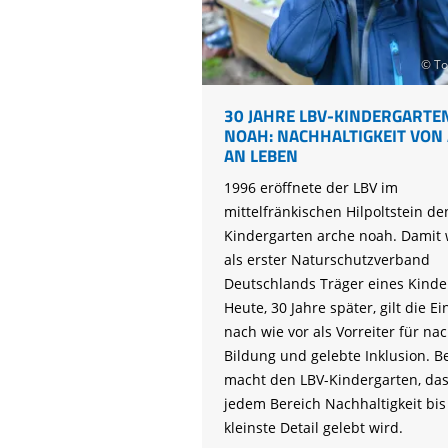
Life-Natur-Projekte
bestellen
Auffangstation
© To
International
30 JAHRE LBV-KINDERGARTE
NOAH: NACHHALTIGKEIT VON
AN LEBEN
1996 eröffnete der LBV im
mittelfränkischen Hilpoltstein de
Kindergarten arche noah. Damit 
als erster Naturschutzverband
Deutschlands Träger eines Kinde
Heute, 30 Jahre später, gilt die E
nach wie vor als Vorreiter für na
Bildung und gelebte Inklusion. 
macht den LBV-Kindergarten, das
jedem Bereich Nachhaltigkeit bis
kleinste Detail gelebt wird.