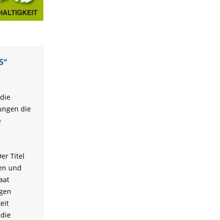
S“
die
ungen die
e
r Titel
ten und
aat
igen
eit
die