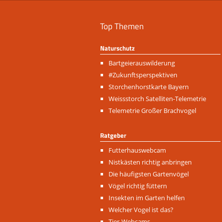
Top Themen
Naturschutz
Navigation
Bartgeierauswilderung
überspringen
#Zukunftsperspektiven
Storchenhorstkarte Bayern
Weissstorch Satelliten-Telemetrie
Telemetrie Großer Brachvogel
Ratgeber
Navigation
Futterhauswebcam
überspringen
Nistkästen richtig anbringen
Die häufigsten Gartenvögel
Vögel richtig füttern
Insekten im Garten helfen
Welcher Vogel ist das?
Tier-Webcams