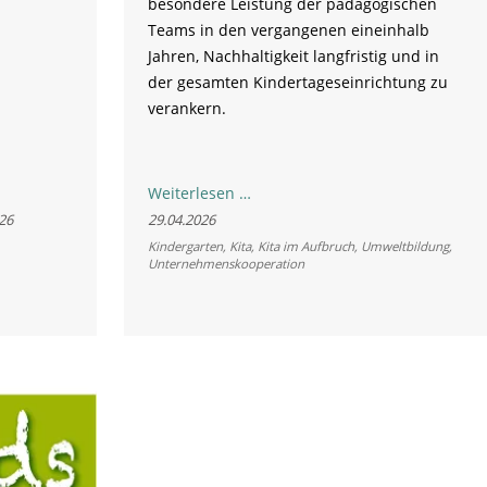
besondere Leistung der pädagogischen
Teams in den vergangenen eineinhalb
Jahren, Nachhaltigkeit langfristig und in
der gesamten Kindertageseinrichtung zu
verankern.
Nachhaltig
Weiterlesen …
ins
26
29.04.2026
Leben:
Kindergarten
,
Kita
,
Kita im Aufbruch
,
Umweltbildung
,
Unternehmenskooperation
Fünf
bayerische
Kitas
als
„Kita
im
Aufbruch“
ausgezeichnet