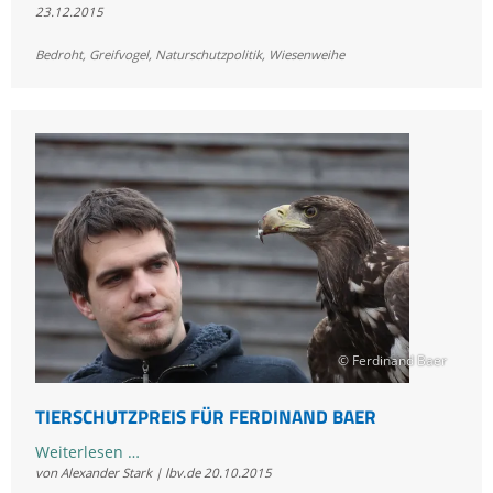
23.12.2015
deutliches
"Ja"
Bedroht
,
Greifvogel
,
Naturschutzpolitik
,
Wiesenweihe
für
den
Naturschutz
© Ferdinand Baer
TIERSCHUTZPREIS FÜR FERDINAND BAER
Tierschutzpreis
Weiterlesen …
von Alexander Stark | lbv.de
20.10.2015
für