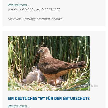
Ein
Weiterlesen …
von Nicole Friedrich | lbv.de
21.02.2017
Blick
ins
Forschung
,
Greifvogel
,
Schwaben
,
Webcam
Wohnzimmer
des
Waldkauzes
© Zdenek Tunka
EIN DEUTLICHES "JA" FÜR DEN NATURSCHUTZ
Ein
Weiterlesen …