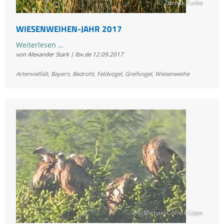
© Zdenek Tunka
WIESENWEIHEN-JAHR 2017
Wiesenweihen-
Weiterlesen …
von Alexander Stark | lbv.de
12.09.2017
Jahr
2017
Artenvielfalt
,
Bayern
,
Bedroht
,
Feldvögel
,
Greifvogel
,
Wiesenweihe
© Michael Comes-Lipps