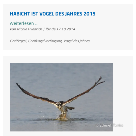
Alpen
gesichtet
HABICHT IST VOGEL DES JAHRES 2015
Habicht
Weiterlesen …
von Nicole Friedrich | lbv.de
17.10.2014
ist
Vogel
Greifvogel
,
Greifvogelverfolgung
,
Vogel des Jahres
des
Jahres
2015
© Zdenek Tunka