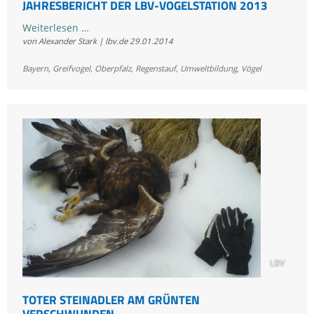
JAHRESBERICHT DER LBV-VOGELSTATION 2013
Jahresbericht
Weiterlesen …
von Alexander Stark | lbv.de
29.01.2014
der
LBV-
Bayern
,
Greifvogel
,
Oberpfalz
,
Regenstauf
,
Umweltbildung
,
Vögel
Vogelstation
2013
LBV
TOTER STEINADLER AM GRÜNTEN
VERSCHWUNDEN