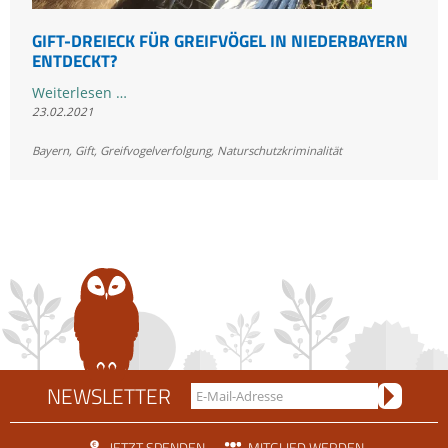
GIFT-DREIECK FÜR GREIFVÖGEL IN NIEDERBAYERN
ENTDECKT?
Gift-
Weiterlesen …
23.02.2021
Dreieck
für
Bayern
,
Gift
,
Greifvogelverfolgung
,
Naturschutzkriminalität
Greifvögel
in
Niederbayern
entdeckt?
NEWSLETTER