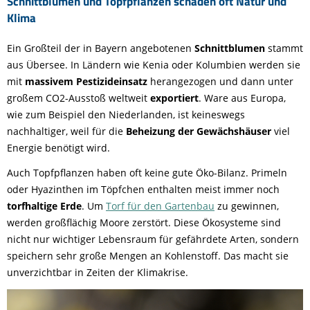
Schnittblumen und Topfpflanzen schaden oft Natur und
Klima
Ein Großteil der in Bayern angebotenen
Schnittblumen
stammt
aus Übersee. In Ländern wie Kenia oder Kolumbien werden sie
mit
massivem Pestizideinsatz
herangezogen und dann unter
großem CO2-Ausstoß weltweit
exportiert
. Ware aus Europa,
wie zum Beispiel den Niederlanden, ist keineswegs
nachhaltiger, weil für die
Beheizung der Gewächshäuser
viel
Energie benötigt wird.
Auch Topfpflanzen haben oft keine gute Öko-Bilanz. Primeln
oder Hyazinthen im Töpfchen enthalten meist immer noch
torfhaltige Erde
. Um
Torf für den Gartenbau
zu gewinnen,
werden großflächig Moore zerstört. Diese Ökosysteme sind
nicht nur wichtiger Lebensraum für gefährdete Arten, sondern
speichern sehr große Mengen an Kohlenstoff. Das macht sie
unverzichtbar in Zeiten der Klimakrise.