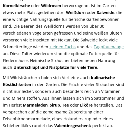
Kornelkirsche
oder
Wildrosen
hervorragend. Ist im Garten
etwas mehr Platz, gedeihen dort
Weißdorn
oder
Salweide
, die
eine wichtige Nahrungsquelle für tierische Gartenbewohner
sind. Die Beeren des Weißdorns werden von über 30
verschiedenen Vogelarten gefressen und seine weißen Blüten
versorgen viele Insekten mit Nektar. Die Salweide lockt viele
Schmetterlinge wie den
kleinen Fuchs
und das
Tagpfauenauge
an. Diese Falter wiederum sind die optimale Futterquelle für
Fledermäuse. Heimische Sträucher bieten neben Nahrung
auch
Unterschlupf und Nistplätze für viele Tiere
.
Mit Wildsträuchern holen sich Verliebte auch
kulinarische
Köstlichkeiten
in den Garten. Die Früchte vieler Sträucher sind
nicht nur lecker, sondern auch besonders reich an Vitaminen
und Mineralstoffen. Aus ihnen lassen sich im Spätsommer und
im Herbst
Marmeladen
,
Sirup
,
Tee
oder
Liköre
herstellen. Das
Versprechen auf die gemeinsame Zubereitung einer
Felsenbirnenmarmelade, eines Holundersirup oder eines
Schlehenlikörs rundet das
Valentinsgeschenk
perfekt ab.