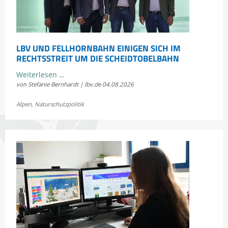
LBV UND FELLHORNBAHN EINIGEN SICH IM
RECHTSSTREIT UM DIE SCHEIDTOBELBAHN
LBV
Weiterlesen …
von Stefanie Bernhardt | lbv.de
04.08.2026
und
Fellhornbahn
Alpen
,
Naturschutzpolitik
einigen
sich
im
Rechtsstreit
um
die
Scheidtobelbahn