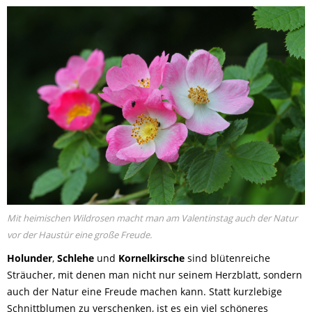
Mit heimischen Wildrosen macht man am Valentinstag auch der Natur
vor der Haustür eine große Freude.
Holunder
,
Schlehe
und
Kornelkirsche
sind blütenreiche
Sträucher, mit denen man nicht nur seinem Herzblatt, sondern
auch der Natur eine Freude machen kann. Statt kurzlebige
Schnittblumen zu verschenken, ist es ein viel schöneres