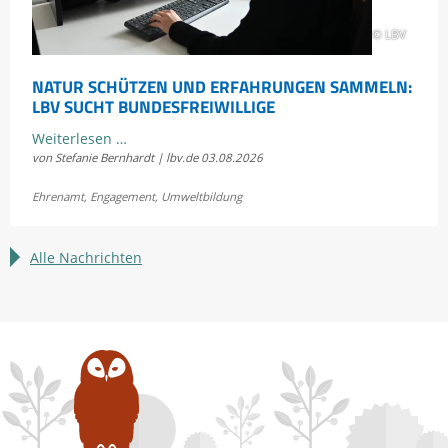
© LBV
NATUR SCHÜTZEN UND ERFAHRUNGEN SAMMELN:
LBV SUCHT BUNDESFREIWILLIGE
Natur
Weiterlesen …
von Stefanie Bernhardt | lbv.de
03.08.2026
schützen
und
Ehrenamt
,
Engagement
,
Umweltbildung
Erfahrungen
sammeln:
LBV
Alle Nachrichten
sucht
Bundesfreiwillige