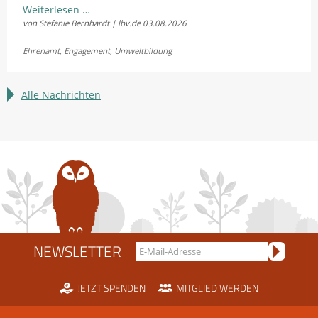
Natur
Weiterlesen …
von Stefanie Bernhardt | lbv.de
03.08.2026
schützen
und
Ehrenamt
,
Engagement
,
Umweltbildung
Erfahrungen
sammeln:
LBV
Alle Nachrichten
sucht
Bundesfreiwillige
NEWSLETTER
JETZT SPENDEN
MITGLIED WERDEN