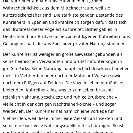
Die Kuhreiher am Altmühlsee kommen mit großer
Wahrscheinlichkeit aus dem Mittelmeerraum, weil sie
Kurzstreckenzieher sind. Die stark steigenden Bestände des
Kuhreihers in Spanien und Frankreich sorgen dafür, dass sich
das Brutareal dieser Vogelart ausbreitet. Bisher gab es in
Deutschland nur Brutversuche von entflogenen Kuhreihern aus
Gefangenschaft, die aus Zoos oder privater Haltung stammen.
Der Kuhreiher ist weniger an große Gewässer gebunden als
seine heimischen Verwandten und brütet mitunter sogar in
großen Parks. Seine Nahrung, hauptsächlich Insekten, findet er
meist in Viehherden oder nach der Mahd auf Wiesen sowie
nach dem Pflügen auf Feldern. Die Vogelinsel im Altmühlsee
bietet dem Kuhreiher alles, was er zum Leben braucht:
reichlich Nahrung, geschützte und ruhige Brutbereiche –
vielleicht in der dortigen Nachtreiherkolonie – und sogar
Weidevieh. Der Kuhreiher hat nämlich eine Vorliebe für
Viehherden, weil diese immer eine Vielzahl an Insekten und
somit eine wertvolle Nahrungsquelle mit sich bringen. So ist
der Kuhreiher wohl auch zu seinem Namen gekommen.