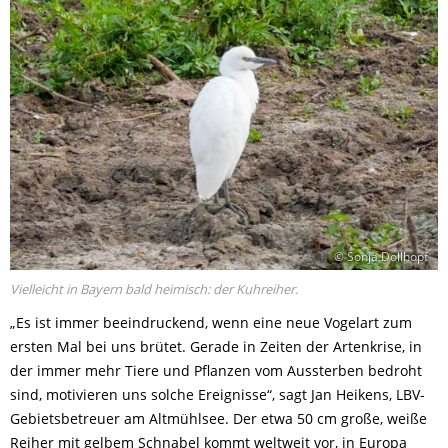
© Sonja Dollhopf
Vielleicht in Bayern bald heimisch: der Kuhreiher.
„Es ist immer beeindruckend, wenn eine neue Vogelart zum
ersten Mal bei uns brütet. Gerade in Zeiten der Artenkrise, in
der immer mehr Tiere und Pflanzen vom Aussterben bedroht
sind, motivieren uns solche Ereignisse“, sagt Jan Heikens, LBV-
Gebietsbetreuer am Altmühlsee. Der etwa 50 cm große, weiße
Reiher mit gelbem Schnabel kommt weltweit vor, in Europa