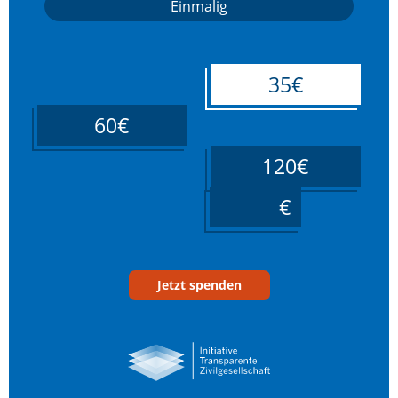
Einmalig
35€
60€
120€
____
Jetzt spenden