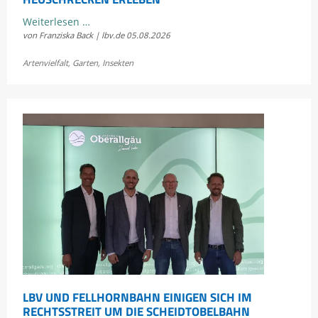
Kostenloses
Weiterlesen …
von Franziska Back | lbv.de
05.08.2026
Sommerkonzert:
Jetzt
Artenvielfalt
,
Garten
,
Insekten
Bayerns
Heuschrecken
erleben
LBV UND FELLHORNBAHN EINIGEN SICH IM
RECHTSSTREIT UM DIE SCHEIDTOBELBAHN