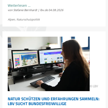
LBV
Weiterlesen …
von Stefanie Bernhardt | lbv.de
04.08.2026
und
Fellhornbahn
Alpen
,
Naturschutzpolitik
einigen
sich
im
Rechtsstreit
um
die
Scheidtobelbahn
© LBV
NATUR SCHÜTZEN UND ERFAHRUNGEN SAMMELN:
LBV SUCHT BUNDESFREIWILLIGE