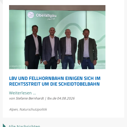
erleben
LBV UND FELLHORNBAHN EINIGEN SICH IM
RECHTSSTREIT UM DIE SCHEIDTOBELBAHN
LBV
Weiterlesen …
von Stefanie Bernhardt | lbv.de
04.08.2026
und
Fellhornbahn
Alpen
,
Naturschutzpolitik
einigen
sich
im
Alle Nachrichten