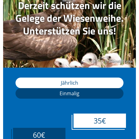
Derzeit schützen wir die
Gelege der Wiesenweihe.
Unterstützen Sie uns!
© Zdenek Tunka
© Zdenek Tunka
Jährlich
Einmalig
35€
60€