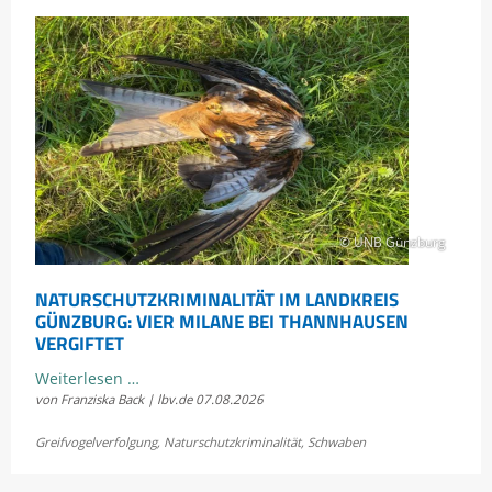
© UNB Günzburg
NATURSCHUTZKRIMINALITÄT IM LANDKREIS
GÜNZBURG: VIER MILANE BEI THANNHAUSEN
VERGIFTET
Naturschutzkriminalität
Weiterlesen …
von Franziska Back | lbv.de
07.08.2026
im
Landkreis
Greifvogelverfolgung
,
Naturschutzkriminalität
,
Schwaben
Günzburg:
Vier