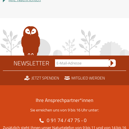
Rechtsstreit
um
die
Scheidtobelbahn
NEWSLETTER
JETZT SPENDEN
MITGLIED WERDEN
Ihre Ansprechpartner*innen
Sie erreichen uns von 9 bis 16 Uhr unter:
0 91 74 / 47 75 - 0
Zusätzlich steht Ihnen unser Naturtelefon von 9 bis 11 und von 14 bis 16