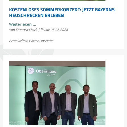
KOSTENLOSES SOMMERKONZERT: JETZT BAYERNS
HEUSCHRECKEN ERLEBEN
Kostenloses
Weiterlesen …
von Franziska Back | lbv.de
05.08.2026
Sommerkonzert:
Jetzt
Artenvielfalt
,
Garten
,
Insekten
Bayerns
Heuschrecken
erleben