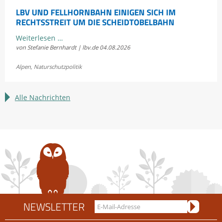
LBV UND FELLHORNBAHN EINIGEN SICH IM
RECHTSSTREIT UM DIE SCHEIDTOBELBAHN
LBV
Weiterlesen …
von Stefanie Bernhardt | lbv.de
04.08.2026
und
Fellhornbahn
Alpen
,
Naturschutzpolitik
einigen
sich
im
Alle Nachrichten
Rechtsstreit
um
die
Scheidtobelbahn
NEWSLETTER