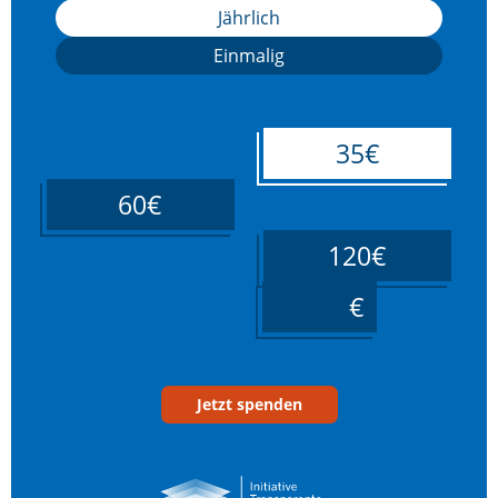
Jährlich
Einmalig
35€
60€
120€
____
Jetzt spenden