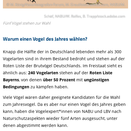
© M. König/Naturfotografen-Forum, M. Graul/stock.adobe.com, NABU/M.
Schäf, NABU/W. Rolfes, B. Trapp/stock.adobe.com
Fünf Vögel stehen zur Wahl
Warum einen Vogel des Jahres wählen?
Knapp die Hälfte der in Deutschland lebenden mehr als 300
Vogelarten sind in ihrem Bestand bedroht und stehen auf der
Roten Liste der Brutvögel Deutschlands. Im Freistaat sieht es
ähnlich aus:
240 Vogelarten
stehen auf der
Roten Liste
Bayerns
, von denen
über 50 Prozent
mit
ungünstigen
Bedingungen
zu kämpfen haben.
Viele Vögel wären daher geeignete Kandidaten für die Wahl
zum Jahresvogel. Da es aber nur einen Vogel des Jahres geben
kann, haben die Vogelexpert*innen von NABU und LBV nach
Naturschutzaspekten wieder fünf Arten ausgesucht, unter
denen abgestimmt werden kann.