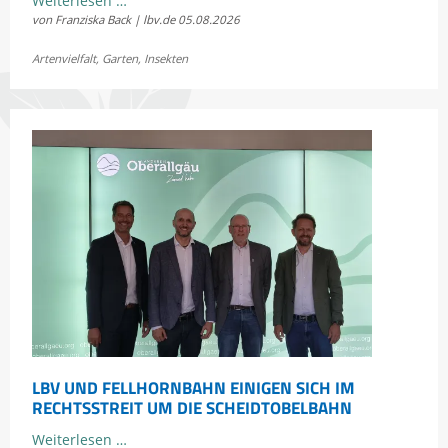
Weiterlesen …
von Franziska Back | lbv.de
05.08.2026
Sommerkonzert:
Jetzt
Artenvielfalt
,
Garten
,
Insekten
Bayerns
Heuschrecken
erleben
LBV UND FELLHORNBAHN EINIGEN SICH IM
RECHTSSTREIT UM DIE SCHEIDTOBELBAHN
LBV
Weiterlesen …