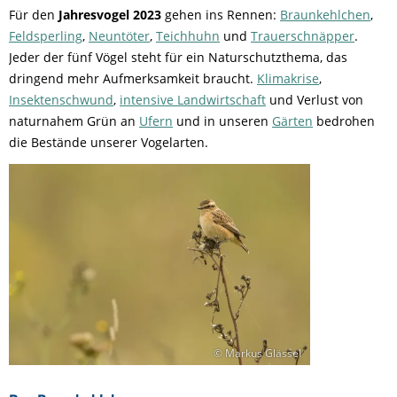
Für den
Jahresvogel 2023
gehen ins Rennen:
Braunkehlchen
,
Feldsperling
,
Neuntöter
,
Teichhuhn
und
Trauerschnäpper
.
Jeder der fünf Vögel steht für ein Naturschutzthema, das
dringend mehr Aufmerksamkeit braucht.
Klimakrise
,
Insektenschwund
,
intensive Landwirtschaft
und Verlust von
naturnahem Grün an
Ufern
und in unseren
Gärten
bedrohen
die Bestände unserer Vogelarten.
© Markus Glässel