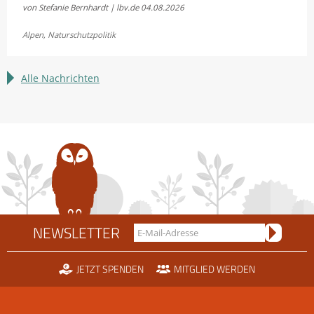
von Stefanie Bernhardt | lbv.de
04.08.2026
und
Fellhornbahn
Alpen
,
Naturschutzpolitik
einigen
sich
im
Alle Nachrichten
Rechtsstreit
um
die
Scheidtobelbahn
NEWSLETTER
JETZT SPENDEN
MITGLIED WERDEN