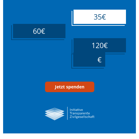
35€
60€
120€
____
Jetzt spenden