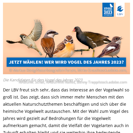
© Markus König/Naturfotografen-Forum, Mirko Graul/stock.adobe.com,
Die Kandidaten für den Vogel des Jahres 2023
NABU/M. Schäf, NABU/Willi Rolfes, Benny Trapp/stock.adobe.com
Der LBV freut sich sehr, dass das Interesse an der Vogelwahl so
groß ist. Das zeigt, dass sich immer mehr Menschen mit den
aktuellen Naturschutzthemen beschäftigen und sich über die
heimische Vogelwelt austauschen. Mit der Wahl zum Vogel des
Jahres wird gezielt auf Bedrohungen für die Vogelwelt
aufmerksam gemacht, damit die Vielfalt der Vogelarten auch in
Zukunft erhalten bleibt und sie weiterhin ihre bedeutende