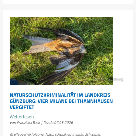
geht
es
Bayerns
Schmetterlingen?
© UNB Günzburg
NATURSCHUTZKRIMINALITÄT IM LANDKREIS
GÜNZBURG: VIER MILANE BEI THANNHAUSEN
VERGIFTET
Naturschutzkriminalität
Weiterlesen …
von Franziska Back | lbv.de
07.08.2026
im
Landkreis
Greifvogelverfolgung
,
Naturschutzkriminalität
,
Schwaben