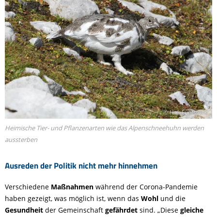
© H.-J. Fünfstück
Heimische Tier- und Pflanzenarten wie das Alpenschneehuhn werden
aussterben
Ausreden der Politik nicht mehr hinnehmen
Verschiedene
Maßnahmen
während der Corona-Pandemie
haben gezeigt, was möglich ist, wenn das
Wohl
und die
Gesundheit
der Gemeinschaft
gefährdet
sind. „Diese
gleiche