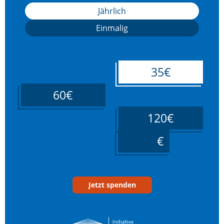
Jährlich
Einmalig
35€
60€
120€
____
Jetzt spenden