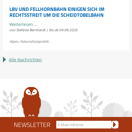
LBV UND FELLHORNBAHN EINIGEN SICH IM
RECHTSSTREIT UM DIE SCHEIDTOBELBAHN
LBV
Weiterlesen …
von Stefanie Bernhardt | lbv.de
04.08.2026
und
Fellhornbahn
Alpen
,
Naturschutzpolitik
einigen
sich
im
Alle Nachrichten
Rechtsstreit
um
die
Scheidtobelbahn
NEWSLETTER