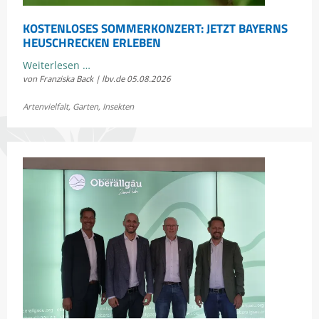
KOSTENLOSES SOMMERKONZERT: JETZT BAYERNS
HEUSCHRECKEN ERLEBEN
Kostenloses
Weiterlesen …
von Franziska Back | lbv.de
05.08.2026
Sommerkonzert:
Jetzt
Artenvielfalt
,
Garten
,
Insekten
Bayerns
Heuschrecken
erleben