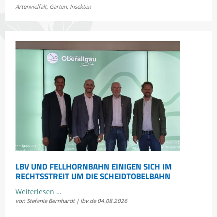
Jetzt
Artenvielfalt
,
Garten
,
Insekten
Bayerns
Heuschrecken
erleben
LBV UND FELLHORNBAHN EINIGEN SICH IM
RECHTSSTREIT UM DIE SCHEIDTOBELBAHN
LBV
Weiterlesen …
von Stefanie Bernhardt | lbv.de
04.08.2026
und
Fellhornbahn