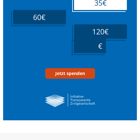
35€
60€
120€
____
Jetzt spenden