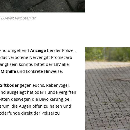
EU-weit verboten ist.
eßend umgehend
Anzeige
bei der Polizei.
ie das verbotene Nervengift Promecarb
ngt sein könnte, bittet der LBV alle
m
Mithilfe
und konkrete Hinweise.
 Giftköder
gegen Fuchs, Rabenvögel,
und ausgelegt hat oder Hunde vergiften
 bitten deswegen die Bevölkerung bei
rum, die Augen offen zu halten und
derfunde direkt der Polizei zu