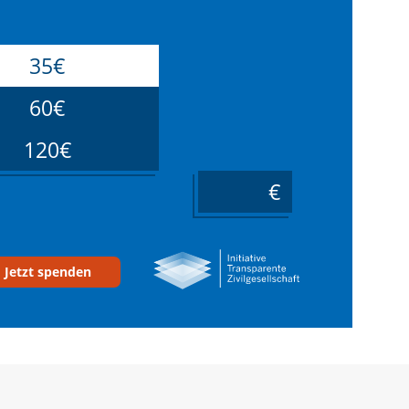
35€
60€
120€
____
Jetzt spenden