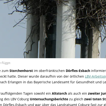
 flügge.
he zum
Storchenhorst
im oberfränkischen
Dörfles-Esbach
informie
eckt hatte. Dieser wurde daraufhin von der örtlichen
LBV-Arbeitsg
ach Erlangen in das Bayerische Landesamt für Gesundheit und Le
darauffolgenden Tagen sowohl ein
Altstorch
als auch ein
zweiter Ju
ng des LBV Coburg
Untersuchungsberichte
zu gleich
zwei toten S
in Dörfles-Esbach und war über das Landratsamt Coburg fast zur g