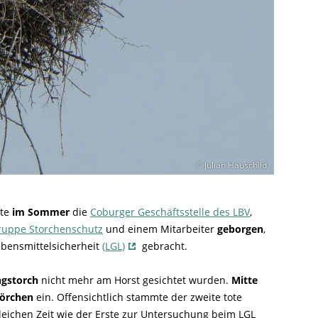
© Julian Hauschild
rte
im Sommer
die
Coburger Geschäftsstelle des LBV
,
ruppe Storchenschutz
und einem Mitarbeiter
geborgen
,
bensmittelsicherheit
(LGL)
gebracht.
ngstorch
nicht mehr am Horst gesichtet wurden.
Mitte
törchen
ein. Offensichtlich stammte der zweite tote
leichen Zeit wie der Erste zur Untersuchung beim LGL