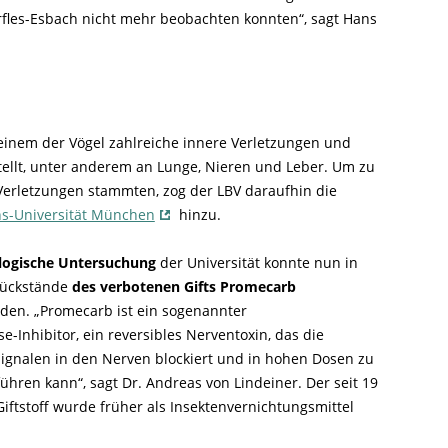
rfles-Esbach nicht mehr beobachten konnten“, sagt Hans
 einem der Vögel zahlreiche innere Verletzungen und
tellt, unter anderem an Lunge, Nieren und Leber. Um zu
 Verletzungen stammten, zog der LBV daraufhin die
ns-Universität München
hinzu.
ologische Untersuchung
der Universität konnte nun in
Rückstände
des verbotenen Gifts Promecarb
en. „Promecarb ist ein sogenannter
se-Inhibitor, ein reversibles Nerventoxin, das die
ignalen in den Nerven blockiert und in hohen Dosen zu
ühren kann“, sagt Dr. Andreas von Lindeiner. Der seit 19
iftstoff wurde früher als Insektenvernichtungsmittel