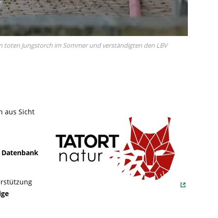
 toten Jungstorch im Sommer und verständigten den LBV
ch aus Sicht
 Datenbank
erstützung
ige