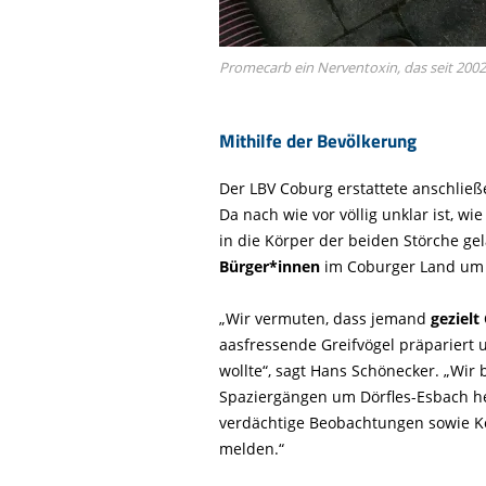
Promecarb ein Nerventoxin, das seit 2002 
Mithilfe der Bevölkerung
Der LBV Coburg erstattete anschli
Da nach wie vor völlig unklar ist, w
in die Körper der beiden Störche gela
Bürger*innen
im Coburger Land u
„Wir vermuten, dass jemand
gezielt
aasfressende Greifvögel präpariert 
wollte“, sagt Hans Schönecker. „Wir
Spaziergängen um Dörfles-Esbach he
verdächtige Beobachtungen sowie Kö
melden.“