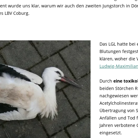
ent wurde uns klar, warum wir auch den zweiten Jungstorch in Dö
es LBV Coburg.
Das LGL hatte bei
Blutungen festges
klären, woher die
Ludwig-Maximilia
Durch
eine toxik
beiden Störchen 
nachgewiesen werd
Acetylcholinestera
Übertragung von S
Anfällen und Tod f
Jahren verbotene G
eingesetzt.