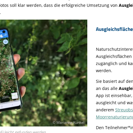
otos soll klar werden, dass die erfolgreiche Umsetzung von
Ausgle
.
Ausgleichsflächen
Naturschutzintere
Ausgleichsflächen 
zugänglich und k
werden.
Sie basiert auf de
an das alle
Ausgle
App ist einsehbar
ausgleicht und was
anderem
Streuobs
Moorrenaturierun
© Marianne Kunkel
Den Teilnehmer*i
Fi leicht gefunden werden.