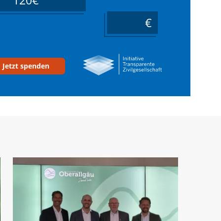
120€
____
Jetzt spenden