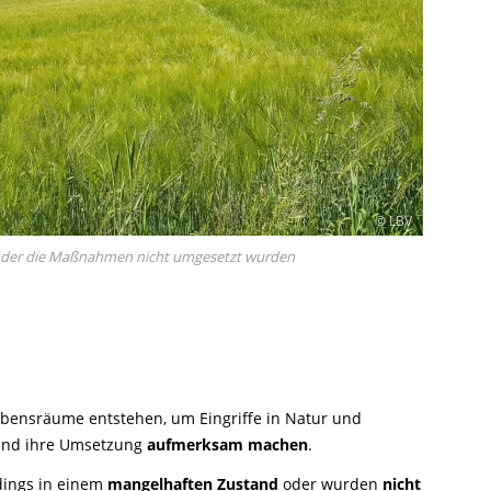
© LBV
uf der die Maßnahmen nicht umgesetzt wurden
ebensräume entstehen, um Eingriffe in Natur und
 und ihre Umsetzung
aufmerksam machen
.
rdings in einem
mangelhaften Zustand
oder wurden
nicht