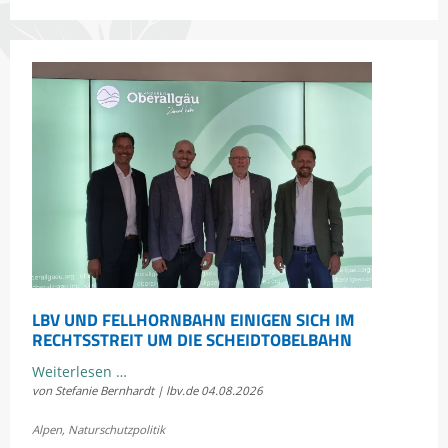
Bayerns
Heuschrecken
erleben
LBV UND FELLHORNBAHN EINIGEN SICH IM
RECHTSSTREIT UM DIE SCHEIDTOBELBAHN
LBV
Weiterlesen …
von Stefanie Bernhardt | lbv.de
04.08.2026
und
Fellhornbahn
Alpen
,
Naturschutzpolitik
einigen