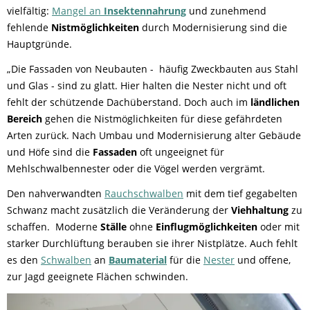
vielfältig:
Mangel an
Insektennahrung
und zunehmend
fehlende
Nistmöglichkeiten
durch Modernisierung sind die
Hauptgründe.
„Die Fassaden von Neubauten - häufig Zweckbauten aus Stahl
und Glas - sind zu glatt. Hier halten die Nester nicht und oft
fehlt der schützende Dachüberstand. Doch auch im
ländlichen
Bereich
gehen die Nistmöglichkeiten für diese gefährdeten
Arten zurück. Nach Umbau und Modernisierung alter Gebäude
und Höfe sind die
Fassaden
oft ungeeignet für
Mehlschwalbennester oder die Vögel werden vergrämt.
Den nahverwandten
Rauchschwalben
mit dem tief gegabelten
Schwanz macht zusätzlich die Veränderung der
Viehhaltung
zu
schaffen. Moderne
Ställe
ohne
Einflugmöglichkeiten
oder mit
starker Durchlüftung berauben sie ihrer Nistplätze. Auch fehlt
es den
Schwalben
an
Baumaterial
für die
Nester
und offene,
zur Jagd geeignete Flächen schwinden.