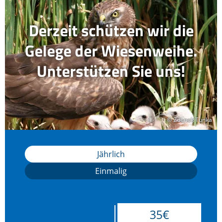
Derzeit schützen wir die
Gelege der Wiesenweihe.
Unterstützen Sie uns!
© Zdenek Tunka
© Zdenek Tunka
Jährlich
Einmalig
35€