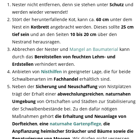
Nester nicht entfernen, denn sie stehen unter
Schutz
und
werden wieder verwendet!
Stört der herunterfallende Kot, kann ca.
60 cm
unter dem
Nest ein
Kotbrett
angebracht werden. Dieses sollte
25 cm
tief sein
und an den Seiten
10 bis 20 cm
über den
Nestrand herausragen.
Abbrechen der Nester und
Mangel an Baumaterial
kann
durch das
Bereitstellen von feuchten Lehm- und
Erdstellen
verhindert werden.
Anbieten von
Nisthilfen
in geeigneter Lage, die für beide
Schwalbenarten im
Fachhandel
erhältlich sind.
Neben der
Sicherung
und
Neuschaffung
von Nistplätzen
trägt der Erhalt einer
abwechslungsreichen
,
naturnahen
Umgebung
von Ortschaften und Städten zur Stabilisierung
der Schwalbenbestände bei. Zu den dafür nötigen
Maßnahmen gehört
die Erhaltung und Neuanlage von
Dorfteichen
,
eine
naturnahe Gartenpflege
,
die
Anpflanzung heimischer Sträucher und Bäume sowie die
Renaturierung von Mooren
. Wir dürfen nicht vergessen,