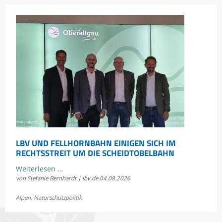
erleben
LBV UND FELLHORNBAHN EINIGEN SICH IM
RECHTSSTREIT UM DIE SCHEIDTOBELBAHN
LBV
Weiterlesen …
von Stefanie Bernhardt | lbv.de
04.08.2026
und
Fellhornbahn
Alpen
,
Naturschutzpolitik
einigen
sich