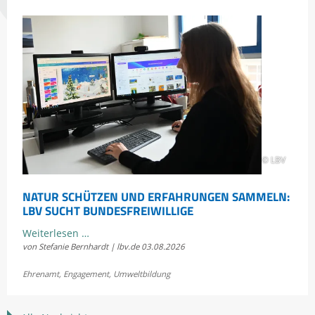
im
Rechtsstreit
um
die
Scheidtobelbahn
© LBV
NATUR SCHÜTZEN UND ERFAHRUNGEN SAMMELN:
LBV SUCHT BUNDESFREIWILLIGE
Natur
Weiterlesen …
von Stefanie Bernhardt | lbv.de
03.08.2026
schützen
und
Ehrenamt
,
Engagement
,
Umweltbildung
Erfahrungen
sammeln: