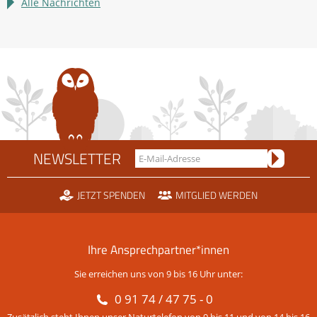
LBV
Alle Nachrichten
sucht
Bundesfreiwillige
NEWSLETTER
JETZT SPENDEN
MITGLIED WERDEN
Ihre Ansprechpartner*innen
Sie erreichen uns von 9 bis 16 Uhr unter:
0 91 74 / 47 75 - 0
Zusätzlich steht Ihnen unser Naturtelefon von 9 bis 11 und von 14 bis 16