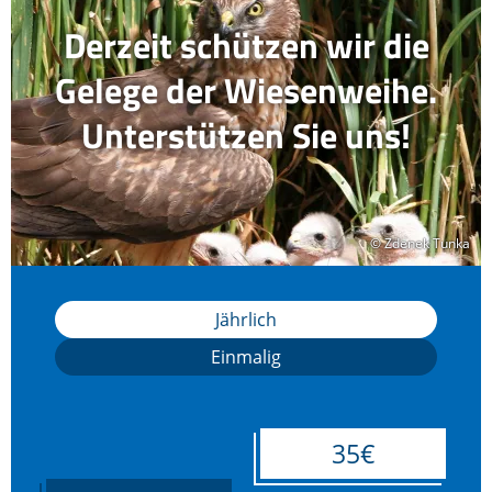
Derzeit schützen wir die
Gelege der Wiesenweihe.
Unterstützen Sie uns!
© Zdenek Tunka
© Zdenek Tunka
Jährlich
Einmalig
35€