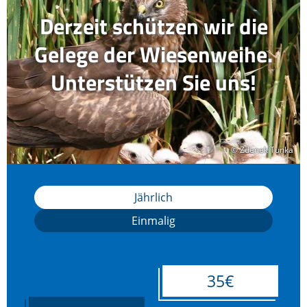
Derzeit schützen wir die
Gelege der Wiesenweihe.
Unterstützen Sie uns!
© Zdenek Tunka
© Zdenek Tunka
Jährlich
Einmalig
35€