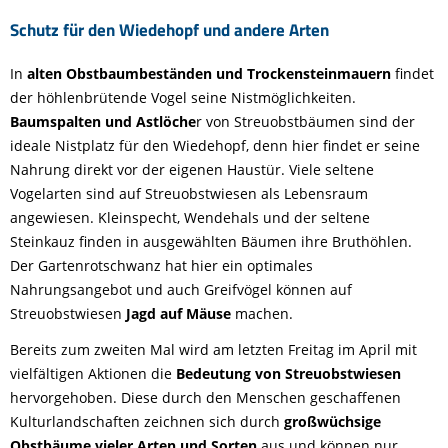
Schutz für den Wiedehopf und andere Arten
In
alten Obstbaumbeständen und Trockensteinmauern
findet
der höhlenbrütende Vogel seine Nistmöglichkeiten.
Baumspalten und Astlöche
r von Streuobstbäumen sind der
ideale Nistplatz für den Wiedehopf, denn hier findet er seine
Nahrung direkt vor der eigenen Haustür. Viele seltene
Vogelarten sind auf Streuobstwiesen als Lebensraum
angewiesen. Kleinspecht, Wendehals und der seltene
Steinkauz finden in ausgewählten Bäumen ihre Bruthöhlen.
Der Gartenrotschwanz hat hier ein optimales
Nahrungsangebot und auch Greifvögel können auf
Streuobstwiesen
Jagd auf Mäuse
machen.
Bereits zum zweiten Mal wird am letzten Freitag im April mit
vielfältigen Aktionen die
Bedeutung von Streuobstwiesen
hervorgehoben. Diese durch den Menschen geschaffenen
Kulturlandschaften zeichnen sich durch
großwüchsige
Obstbäume vieler Arten und Sorten
aus und können nur