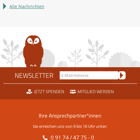
im
Alle Nachrichten
Rechtsstreit
um
die
Scheidtobelbahn
NEWSLETTER
JETZT SPENDEN
MITGLIED WERDEN
Ihre Ansprechpartner*innen
Sie erreichen uns von 9 bis 16 Uhr unter:
0 91 74 / 47 75 - 0