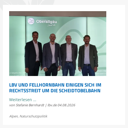
Heuschrecken
erleben
LBV UND FELLHORNBAHN EINIGEN SICH IM
RECHTSSTREIT UM DIE SCHEIDTOBELBAHN
LBV
Weiterlesen …
von Stefanie Bernhardt | lbv.de
04.08.2026
und
Fellhornbahn
Alpen
,
Naturschutzpolitik
einigen
sich