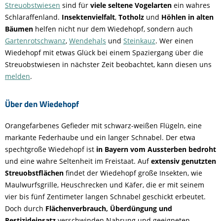
Streuobstwiesen
sind für
viele seltene Vogelarten
ein wahres
Schlaraffenland.
Insektenvielfalt
,
Totholz
und
Höhlen in alten
Bäumen
helfen nicht nur dem Wiedehopf, sondern auch
Gartenrotschwanz
,
Wendehals
und
Steinkauz
. Wer einen
Wiedehopf mit etwas Glück bei einem Spaziergang über die
Streuobstwiesen in nächster Zeit beobachtet, kann diesen uns
melden
.
Über den Wiedehopf
Orangefarbenes Gefieder mit schwarz-weißen Flügeln, eine
markante Federhaube und ein langer Schnabel. Der etwa
spechtgroße Wiedehopf ist
in Bayern vom Aussterben bedroht
und eine wahre Seltenheit im Freistaat. Auf
extensiv genutzten
Streuobstflächen
findet der Wiedehopf große Insekten, wie
Maulwurfsgrille, Heuschrecken und Käfer, die er mit seinem
vier bis fünf Zentimeter langen Schnabel geschickt erbeutet.
Doch durch
Flächenverbrauch, Überdüngung und
Pestizideinsatz
verschwinden Nahrung und geeigneten