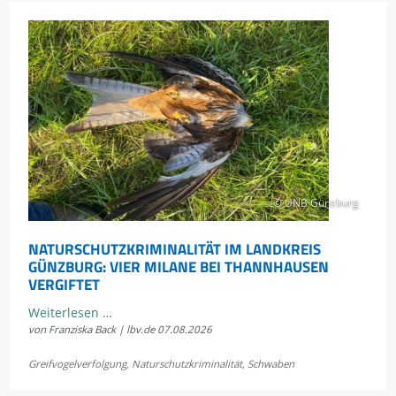
© UNB Günzburg
NATURSCHUTZKRIMINALITÄT IM LANDKREIS
GÜNZBURG: VIER MILANE BEI THANNHAUSEN
VERGIFTET
Naturschutzkriminalität
Weiterlesen …
von Franziska Back | lbv.de
07.08.2026
im
Landkreis
Greifvogelverfolgung
,
Naturschutzkriminalität
,
Schwaben
Günzburg: