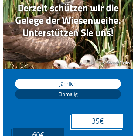
Derzeit schützen wir die
Gelege der Wiesenweihe.
Unterstützen Sie uns!
© Zdenek Tunka
© Zdenek Tunka
Jährlich
Einmalig
35€
60€