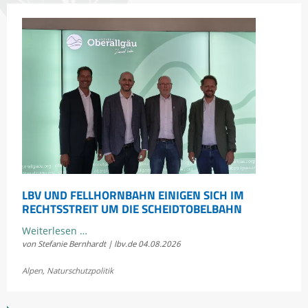
erleben
LBV UND FELLHORNBAHN EINIGEN SICH IM
RECHTSSTREIT UM DIE SCHEIDTOBELBAHN
LBV
Weiterlesen …
von Stefanie Bernhardt | lbv.de
04.08.2026
und
Fellhornbahn
Alpen
,
Naturschutzpolitik
einigen
sich