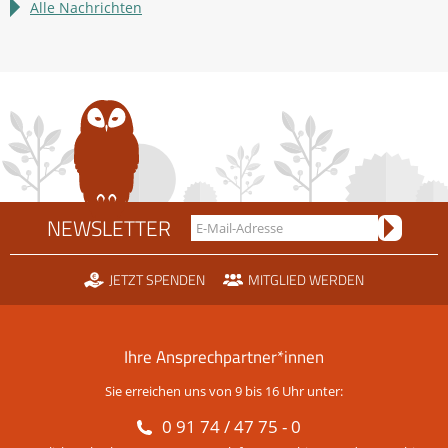
im
Alle Nachrichten
Rechtsstreit
um
die
Scheidtobelbahn
NEWSLETTER
JETZT SPENDEN
MITGLIED WERDEN
Ihre Ansprechpartner*innen
Sie erreichen uns von 9 bis 16 Uhr unter:
0 91 74 / 47 75 - 0