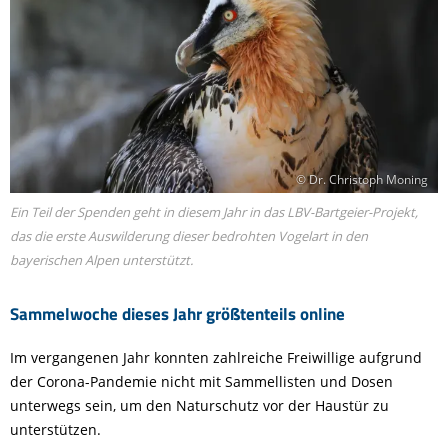
© Dr. Christoph Moning
Ein Teil der Spenden geht in diesem Jahr in das LBV-Bartgeier-Projekt,
das die erste Auswilderung dieser bedrohten Vogelart in den
bayerischen Alpen unterstützt.
Sammelwoche dieses Jahr größtenteils online
Im vergangenen Jahr konnten zahlreiche Freiwillige aufgrund
der Corona-Pandemie nicht mit Sammellisten und Dosen
unterwegs sein, um den Naturschutz vor der Haustür zu
unterstützen.