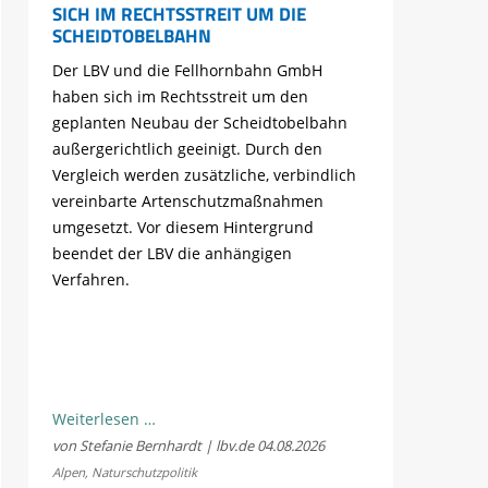
SICH IM RECHTSSTREIT UM DIE
SCHEIDTOBELBAHN
Der LBV und die Fellhornbahn GmbH
haben sich im Rechtsstreit um den
geplanten Neubau der Scheidtobelbahn
außergerichtlich geeinigt. Durch den
Vergleich werden zusätzliche, verbindlich
vereinbarte Artenschutzmaßnahmen
umgesetzt. Vor diesem Hintergrund
beendet der LBV die anhängigen
Verfahren.
LBV
Weiterlesen …
und
von Stefanie Bernhardt | lbv.de
04.08.2026
Fellhornbahn
Alpen
,
Naturschutzpolitik