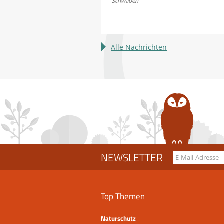
Schwaben
Günzburg:
Vier
Milane
bei
Alle Nachrichten
Thannhausen
vergiftet
NEWSLETTER
Top Themen
Naturschutz