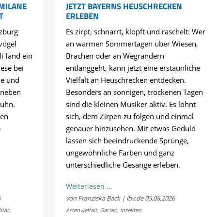
 MILANE
JETZT BAYERNS HEUSCHRECKEN
T
ERLEBEN
zburg
Es zirpt, schnarrt, klopft und raschelt: Wer
vögel
an warmen Sommertagen über Wiesen,
li fand ein
Brachen oder an Wegrändern
ese bei
entlanggeht, kann jetzt eine erstaunliche
ne und
Vielfalt an Heuschrecken entdecken.
 neben
Besonders an sonnigen, trockenen Tagen
huhn.
sind die kleinen Musiker aktiv. Es lohnt
hen
sich, dem Zirpen zu folgen und einmal
e
genauer hinzusehen. Mit etwas Geduld
lassen sich beeindruckende Sprünge,
ungewöhnliche Farben und ganz
unterschiedliche Gesänge erleben.
lität
Kostenloses
Weiterlesen …
Sommerkonzert:
6
von Franziska Back | lbv.de
05.08.2026
Jetzt
ität
,
Artenvielfalt
,
Garten
,
Insekten