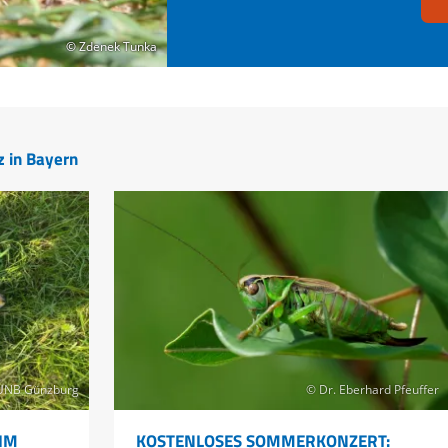
© Zdenek Tunka
© Zdenek Tunka
z in Bayern
UNB Günzburg
© Dr. Eberhard Pfeuffer
IM
KOSTENLOSES SOMMERKONZERT: