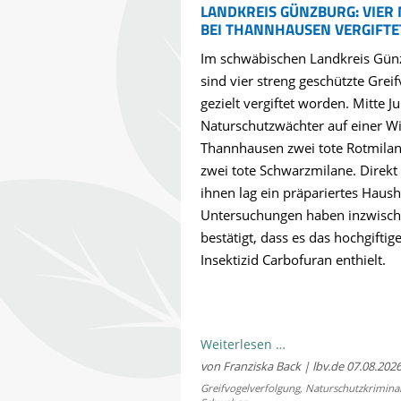
LANDKREIS GÜNZBURG: VIER
BEI THANNHAUSEN VERGIFTE
Im schwäbischen Landkreis Gün
sind vier streng geschützte Greif
gezielt vergiftet worden. Mitte Ju
Naturschutzwächter auf einer Wi
Thannhausen zwei tote Rotmila
zwei tote Schwarzmilane. Direkt
ihnen lag ein präpariertes Haus
Untersuchungen haben inzwisc
bestätigt, dass es das hochgiftig
Insektizid Carbofuran enthielt.
Naturschutzkrimina
Weiterlesen …
im
von Franziska Back | lbv.de
07.08.202
Landkreis
Greifvogelverfolgung
,
Naturschutzkriminal