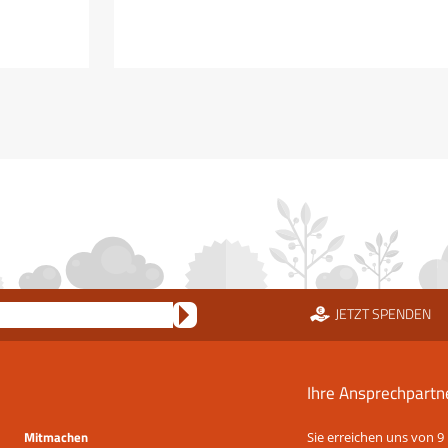
Bayerns
Heuschrecken
erleben
JETZT SPENDEN
Ihre Ansprechpartn
Mitmachen
Sie erreichen uns von 9 