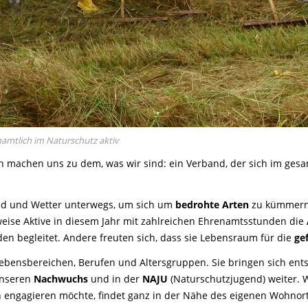
amtlich im Naturschutz aktiv
ten machen uns zu dem, was wir sind: ein Verband, der sich im gesa
nd und Wetter unterwegs, um sich um
bedrohte Arten
zu kümmer
eise Aktive in diesem Jahr mit zahlreichen Ehrenamtsstunden die
en begleitet. Andere freuten sich, dass sie Lebensraum für die
ge
bensbereichen, Berufen und Altersgruppen. Sie bringen sich ents
unseren
Nachwuchs
und in der
NAJU
(Naturschutzjugend) weiter. 
ch engagieren möchte, findet ganz in der Nähe des eigenen Wohnort