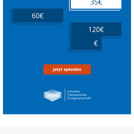
35€
60€
120€
____
Jetzt spenden