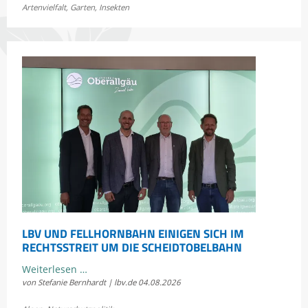
Artenvielfalt
,
Garten
,
Insekten
Bayerns
Heuschrecken
erleben
LBV UND FELLHORNBAHN EINIGEN SICH IM
RECHTSSTREIT UM DIE SCHEIDTOBELBAHN
LBV
Weiterlesen …
von Stefanie Bernhardt | lbv.de
04.08.2026
und
Fellhornbahn