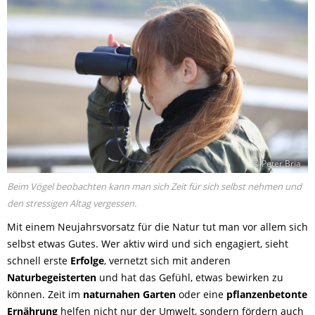
© Peter Bria
Beim Vögel beobachten kann man sich Zeit für sich selbst nehmen und
den stressigen Altag vergessen.
Mit einem Neujahrsvorsatz für die Natur tut man vor allem sich
selbst etwas Gutes. Wer aktiv wird und sich engagiert, sieht
schnell erste
Erfolge
, vernetzt sich mit anderen
Naturbegeisterten
und hat das Gefühl, etwas bewirken zu
können. Zeit im
naturnahen Garten
oder eine
pflanzenbetonte
Ernährung
helfen nicht nur der Umwelt, sondern fördern auch