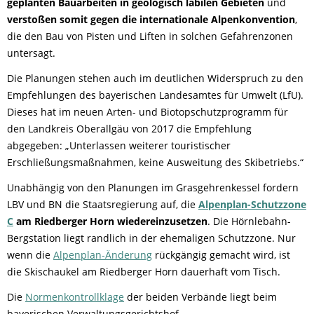
geplanten Bauarbeiten in geologisch labilen Gebieten
und
verstoßen somit gegen die internationale Alpenkonvention
,
die den Bau von Pisten und Liften in solchen Gefahrenzonen
untersagt.
Die Planungen stehen auch im deutlichen Widerspruch zu den
Empfehlungen des bayerischen Landesamtes für Umwelt (LfU).
Dieses hat im neuen Arten- und Biotopschutzprogramm für
den Landkreis Oberallgäu von 2017 die Empfehlung
abgegeben: „Unterlassen weiterer touristischer
Erschließungsmaßnahmen, keine Ausweitung des Skibetriebs.“
Unabhängig von den Planungen im Grasgehrenkessel fordern
LBV und BN die Staatsregierung auf, die
Alpenplan-Schutzzone
C
am Riedberger Horn wiedereinzusetzen
. Die Hörnlebahn-
Bergstation liegt randlich in der ehemaligen Schutzzone. Nur
wenn die
Alpenplan-Änderung
rückgängig gemacht wird, ist
die Skischaukel am Riedberger Horn dauerhaft vom Tisch.
Die
Normenkontrollklage
der beiden Verbände liegt beim
bayerischen Verwaltungsgerichtshof.