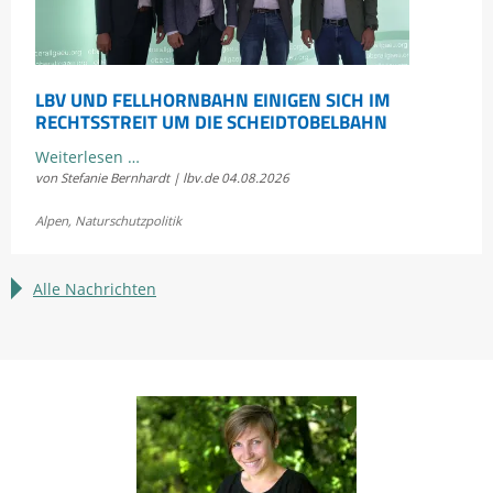
LBV UND FELLHORNBAHN EINIGEN SICH IM
RECHTSSTREIT UM DIE SCHEIDTOBELBAHN
LBV
Weiterlesen …
von Stefanie Bernhardt | lbv.de
04.08.2026
und
Fellhornbahn
Alpen
,
Naturschutzpolitik
einigen
sich
im
Alle Nachrichten
Rechtsstreit
um
die
Scheidtobelbahn