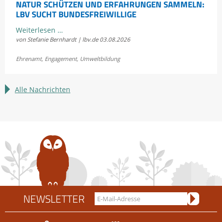
NATUR SCHÜTZEN UND ERFAHRUNGEN SAMMELN:
LBV SUCHT BUNDESFREIWILLIGE
Natur
Weiterlesen …
von Stefanie Bernhardt | lbv.de
03.08.2026
schützen
und
Ehrenamt
,
Engagement
,
Umweltbildung
Erfahrungen
sammeln:
LBV
Alle Nachrichten
sucht
Bundesfreiwillige
NEWSLETTER