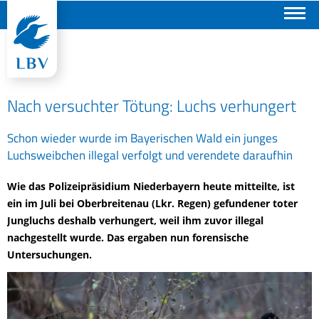
Suchen
Nach versuchter Tötung: Luchs verhungert
Schon wieder wurde im Bayerischen Wald ein junges
Luchsweibchen illegal verfolgt und verendete daraufhin
Wie das Polizeipräsidium Niederbayern heute mitteilte, ist
ein im Juli bei Oberbreitenau (Lkr. Regen) gefundener toter
Jungluchs deshalb verhungert, weil ihm zuvor illegal
nachgestellt wurde. Das ergaben nun forensische
Untersuchungen.