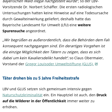
Bayerischen Wald illegal nachgestellt wurde“,
so der LBV-
Vorsitzende Dr. Norbert Schäffer. Die ersten radiologischen
Untersuchungen hatten keine Hinweise auf eine Todesursache
durch Gewalteinwirkung geliefert, deshalb hatte das
Bayerische Landesamt für Umwelt (LfU) eine
weitere
Spurensuche
angeordnet.
„Wir begrüßen es außerordentlich, dass die Behörden dem Fall
konsequent nachgegangen sind. Ein derartiges Vorgehen ist
die einzige Möglichkeit den Tätern zu zeigen, dass es sich
dabei um kein Kavaliersdelikt handelt“
, so Claus Obermaier,
Vorstand der
Gregor Louisoder Umweltstiftung (GLUS).
Täter drohen bis zu 5 Jahre Freiheitsstrafe
LBV und GLUS setzen sich gemeinsam intensiv gegen
Naturschutzkriminalität
ein. Ein Hauptziel ist auch, den
Druck
auf die Wilderer in der Öffentlichkeit
immer weiter zu
erhöhen.