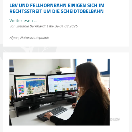
LBV UND FELLHORNBAHN EINIGEN SICH IM
RECHTSSTREIT UM DIE SCHEIDTOBELBAHN
LBV
Weiterlesen …
von Stefanie Bernhardt | lbv.de
04.08.2026
und
Fellhornbahn
Alpen
,
Naturschutzpolitik
einigen
sich
im
Rechtsstreit
um
die
Scheidtobelbahn
© LBV