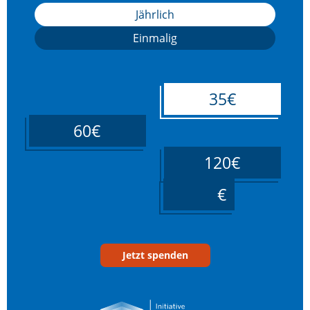
Jährlich
Einmalig
35€
60€
120€
____
Jetzt spenden