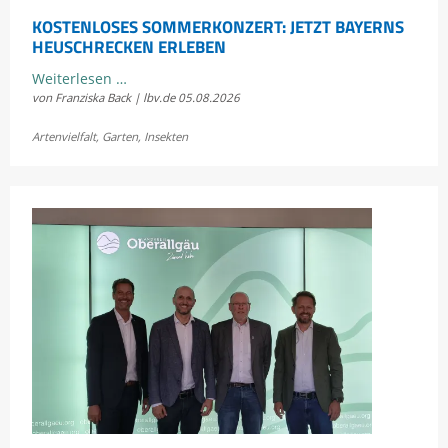
KOSTENLOSES SOMMERKONZERT: JETZT BAYERNS
HEUSCHRECKEN ERLEBEN
Kostenloses
Weiterlesen …
von Franziska Back | lbv.de
05.08.2026
Sommerkonzert:
Jetzt
Artenvielfalt
,
Garten
,
Insekten
Bayerns
Heuschrecken
erleben