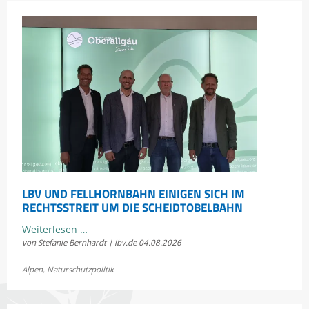
erleben
LBV UND FELLHORNBAHN EINIGEN SICH IM
RECHTSSTREIT UM DIE SCHEIDTOBELBAHN
LBV
Weiterlesen …
von Stefanie Bernhardt | lbv.de
04.08.2026
und
Fellhornbahn
Alpen
,
Naturschutzpolitik
einigen
sich