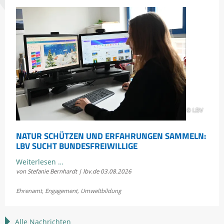
im
Rechtsstreit
um
die
Scheidtobelbahn
© LBV
NATUR SCHÜTZEN UND ERFAHRUNGEN SAMMELN:
LBV SUCHT BUNDESFREIWILLIGE
Natur
Weiterlesen …
von Stefanie Bernhardt | lbv.de
03.08.2026
schützen
und
Ehrenamt
,
Engagement
,
Umweltbildung
Erfahrungen
sammeln:
LBV
Alle Nachrichten