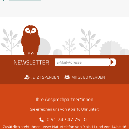
sucht
Bundesfreiwillige
NEWSLETTER
JETZT SPENDEN
MITGLIED WERDEN
Ihre Ansprechpartner*innen
Sie erreichen uns von 9 bis 16 Uhr unter:
0 91 74 / 47 75 - 0
Zusätzlich steht Ihnen unser Naturtelefon von 9 bis 11 und von 14 bis 16