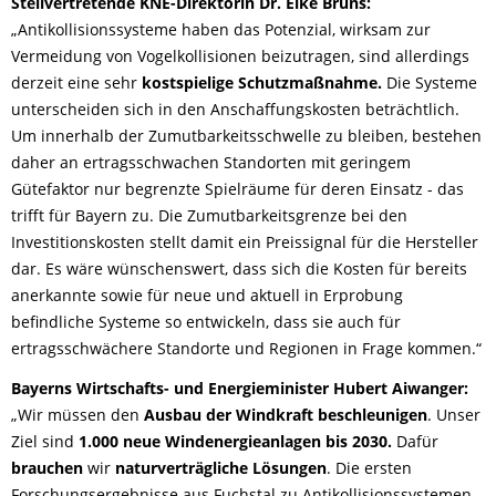
Stellvertretende KNE-Direktorin Dr. Elke Bruns:
„Antikollisionssysteme haben das Potenzial, wirksam zur
Vermeidung von Vogelkollisionen beizutragen, sind allerdings
derzeit eine sehr
kostspielige Schutzmaßnahme.
Die Systeme
unterscheiden sich in den Anschaffungskosten beträchtlich.
Um innerhalb der Zumutbarkeitsschwelle zu bleiben, bestehen
daher an ertragsschwachen Standorten mit geringem
Gütefaktor nur begrenzte Spielräume für deren Einsatz - das
trifft für Bayern zu. Die Zumutbarkeitsgrenze bei den
Investitionskosten stellt damit ein Preissignal für die Hersteller
dar. Es wäre wünschenswert, dass sich die Kosten für bereits
anerkannte sowie für neue und aktuell in Erprobung
befindliche Systeme so entwickeln, dass sie auch für
ertragsschwächere Standorte und Regionen in Frage kommen.“
Bayerns Wirtschafts- und Energieminister Hubert Aiwanger:
„Wir müssen den
Ausbau der Windkraft beschleunigen
. Unser
Ziel sind
1.000 neue Windenergieanlagen bis 2030.
Dafür
brauchen
wir
naturverträgliche Lösungen
. Die ersten
Forschungsergebnisse aus Fuchstal zu Antikollisionssystemen