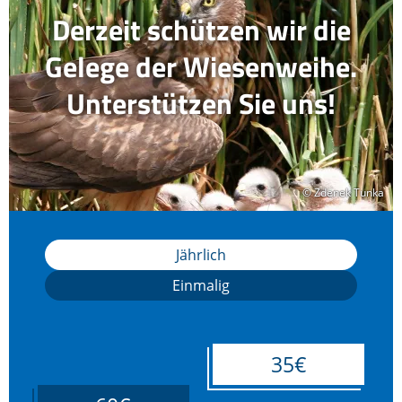
Derzeit schützen wir die
Gelege der Wiesenweihe.
Unterstützen Sie uns!
© Zdenek Tunka
© Zdenek Tunka
Jährlich
Einmalig
35€