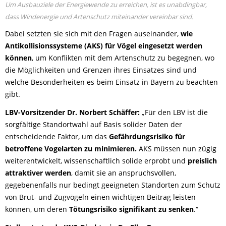
Um Ausbauziele der Energiewende zu erreichen, ist es unabdingbar,
dass Windenergie und Artenschutz miteinander vereinbar sind.
Dabei setzten sie sich mit den Fragen auseinander,
wie
Antikollisionssysteme (AKS) für Vögel eingesetzt werden
können
, um Konflikten mit dem Artenschutz zu begegnen, wo
die Möglichkeiten und Grenzen ihres Einsatzes sind und
welche Besonderheiten es beim Einsatz in Bayern zu beachten
gibt.
LBV-Vorsitzender Dr. Norbert Schäffer:
„Für den LBV ist die
sorgfältige Standortwahl auf Basis solider Daten der
entscheidende Faktor, um das
Gefährdungsrisiko für
betroffene Vogelarten zu minimieren.
AKS müssen nun zügig
weiterentwickelt, wissenschaftlich solide erprobt und
preislich
attraktiver werden
, damit sie an anspruchsvollen,
gegebenenfalls nur bedingt geeigneten Standorten zum Schutz
von Brut- und Zugvögeln einen wichtigen Beitrag leisten
können, um deren
Tötungsrisiko signifikant zu senken
.“