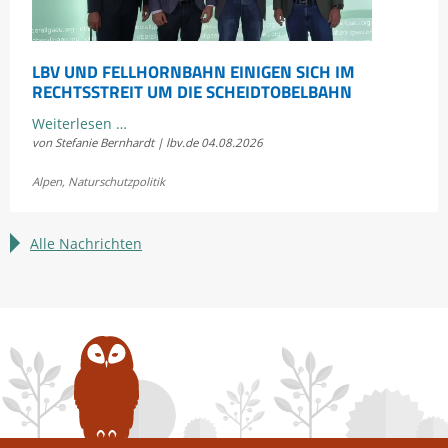
LBV UND FELLHORNBAHN EINIGEN SICH IM
RECHTSSTREIT UM DIE SCHEIDTOBELBAHN
LBV
Weiterlesen …
von Stefanie Bernhardt | lbv.de
04.08.2026
und
Fellhornbahn
Alpen
,
Naturschutzpolitik
einigen
sich
im
Alle Nachrichten
Rechtsstreit
um
die
Scheidtobelbahn