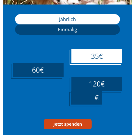
Jährlich
Einmalig
35€
60€
120€
____
Jetzt spenden