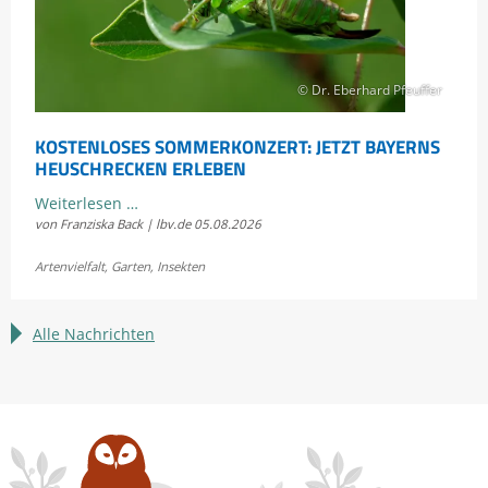
© Dr. Eberhard Pfeuffer
KOSTENLOSES SOMMERKONZERT: JETZT BAYERNS
HEUSCHRECKEN ERLEBEN
Kostenloses
Weiterlesen …
von Franziska Back | lbv.de
05.08.2026
Sommerkonzert:
Jetzt
Artenvielfalt
,
Garten
,
Insekten
Bayerns
Heuschrecken
erleben
Alle Nachrichten