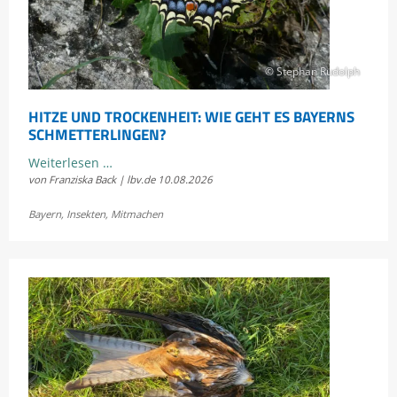
© Stephan Rudolph
HITZE UND TROCKENHEIT: WIE GEHT ES BAYERNS
SCHMETTERLINGEN?
Hitze
Weiterlesen …
von Franziska Back | lbv.de
10.08.2026
und
Trockenheit:
Bayern
,
Insekten
,
Mitmachen
Wie
geht
es
Bayerns
Schmetterlingen?