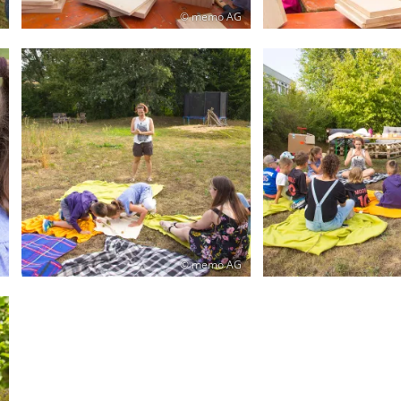
© memo AG
© memo AG