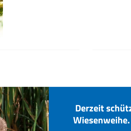
Derzeit schüt
Wiesenweihe. 