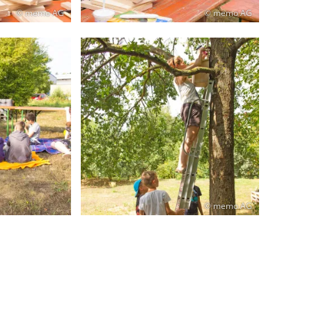
© memo AG
© memo AG
© memo AG