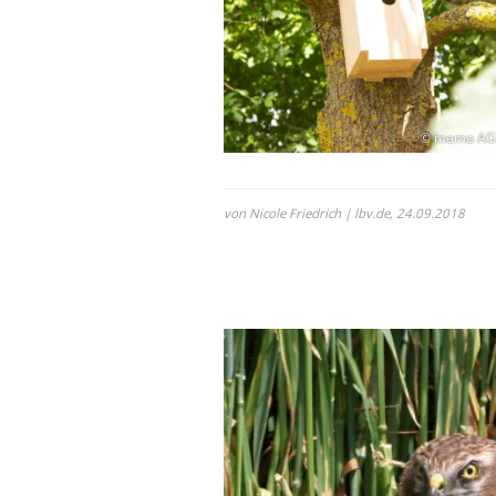
© memo AG
von Nicole Friedrich | lbv.de,
24.09.2018