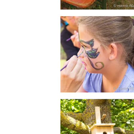
© memo AG
© memo AG