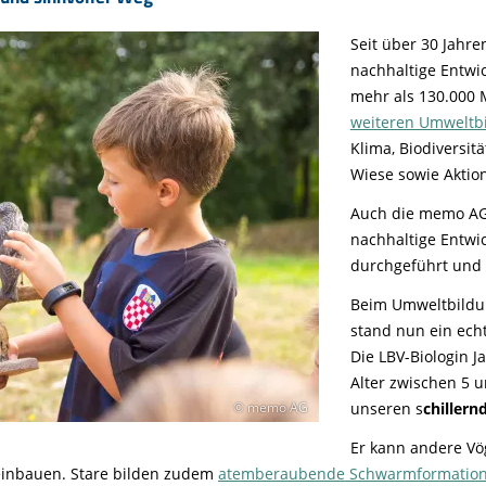
Seit über 30 Jahre
nachhaltige Entwi
mehr als 130.000 
weiteren Umweltb
Klima, Biodiversi
Wiese sowie Aktio
Auch die memo AG 
nachhaltige Entwic
durchgeführt und a
Beim Umweltbildun
stand nun ein echt
Die LBV-Biologin 
Alter zwischen 5 u
unseren s
chillern
© memo AG
Er kann andere V
einbauen. Stare bilden zudem
atemberaubende Schwarmformatio