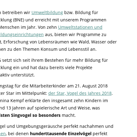
n betreiben wir
Umweltbildung
bzw. Bildung für
cklung (BNE) und erreicht mit unserem Programmen
Menschen im Jahr. Von zehn
Umweltstationen und
ildungseinrichtungen
aus, bieten wir Programme zu
tät, Erforschung von Lebensräumen wie Wald, Wasser oder
nen zu den Themen Konsum und Lebensstil an.
setzt sich seit ihrem Bestehen für mehr Bildung für
klung ein und hat dazu bereits viele Projekte
ktiv unterstützt.
gstag für die Mitarbeiterkinder am 21. August 2018
er Star im Mittelpunkt:
der Star, Vogel des Jahres 2018
.
Janina Kempf erklärte den insgesamt zehn Kindern im
nd 13 Jahren auf spielerische Art und Weise, was
dsten Singvogel so besonders
macht.
ögel und Umgebungsgeräusche perfekt nachahmen und
nen
, bei denen
hunderttausende Einzelvögel
perfekt