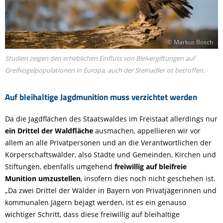
© Markus Bosch
Studien zeigen den erheblichen Einfluss von Bleivergiftungen auf
Greifvogelpopulationen in Europa, auch der Steinadler ist betroffen.
Auf bleihaltige Jagdmunition muss verzichtet werden
Da die Jagdflächen des Staatswaldes im Freistaat allerdings nur
ein Drittel der Waldfläche
ausmachen, appellieren wir vor
allem an alle Privatpersonen und an die Verantwortlichen der
Körperschaftswälder, also Städte und Gemeinden, Kirchen und
Stiftungen, ebenfalls umgehend
freiwillig auf bleifreie
Munition umzustellen
, insofern dies noch nicht geschehen ist.
„Da zwei Drittel der Wälder in Bayern von Privatjägerinnen und
kommunalen Jägern bejagt werden, ist es ein genauso
wichtiger Schritt, dass diese freiwillig auf bleihaltige