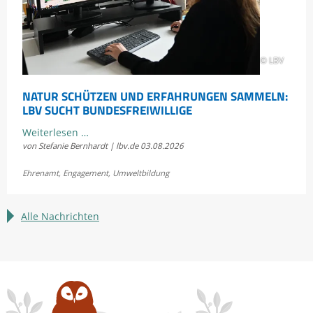
© LBV
NATUR SCHÜTZEN UND ERFAHRUNGEN SAMMELN:
LBV SUCHT BUNDESFREIWILLIGE
Natur
Weiterlesen …
von Stefanie Bernhardt | lbv.de
03.08.2026
schützen
und
Ehrenamt
,
Engagement
,
Umweltbildung
Erfahrungen
sammeln:
LBV
Alle Nachrichten
sucht
Bundesfreiwillige