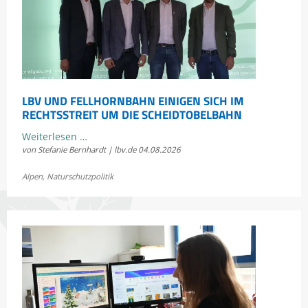
LBV UND FELLHORNBAHN EINIGEN SICH IM
RECHTSSTREIT UM DIE SCHEIDTOBELBAHN
LBV
Weiterlesen …
von Stefanie Bernhardt | lbv.de
04.08.2026
und
Fellhornbahn
Alpen
,
Naturschutzpolitik
einigen
sich
im
Rechtsstreit
um
die
Scheidtobelbahn