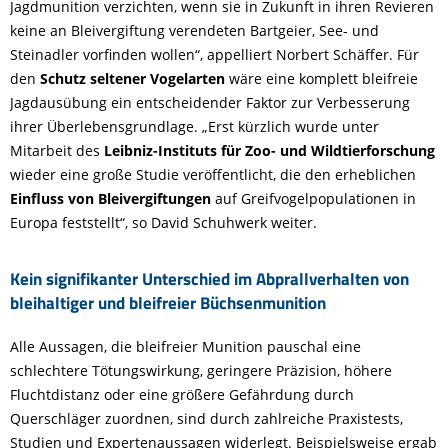
Jagdmunition verzichten, wenn sie in Zukunft in ihren Revieren
keine an Bleivergiftung verendeten Bartgeier, See- und
Steinadler vorfinden wollen“, appelliert Norbert Schäffer. Für
den
Schutz seltener Vogelarten
wäre eine komplett bleifreie
Jagdausübung ein entscheidender Faktor zur Verbesserung
ihrer Überlebensgrundlage. „Erst kürzlich wurde unter
Mitarbeit des
Leibniz-Instituts für Zoo- und Wildtierforschung
wieder eine große Studie veröffentlicht, die den erheblichen
Einfluss von Bleivergiftungen
auf Greifvogelpopulationen in
Europa feststellt“, so David Schuhwerk weiter.
Kein signifikanter Unterschied im Abprallverhalten von
bleihaltiger und bleifreier Büchsenmunition
Alle Aussagen, die bleifreier Munition pauschal eine
schlechtere Tötungswirkung, geringere Präzision, höhere
Fluchtdistanz oder eine größere Gefährdung durch
Querschläger zuordnen, sind durch zahlreiche Praxistests,
Studien und Expertenaussagen widerlegt. Beispielsweise ergab