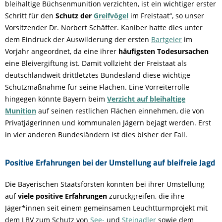
bleihaltige Büchsenmunition verzichten, ist ein wichtiger erster
Schritt für den
Schutz der
Greifvögel
im Freistaat“, so unser
Vorsitzender Dr. Norbert Schäffer. Kaniber hatte dies unter
dem Eindruck der Auswilderung der ersten
Bartgeier
im
Vorjahr angeordnet, da eine ihrer
häufigsten Todesursachen
eine Bleivergiftung ist. Damit vollzieht der Freistaat als
deutschlandweit drittletztes Bundesland diese wichtige
Schutzmaßnahme für seine Flächen. Eine Vorreiterrolle
hingegen könnte Bayern beim
Verzicht auf bleihaltige
Munition
auf seinen restlichen Flächen einnehmen, die von
Privatjägerinnen und kommunalen Jägern bejagt werden. Erst
in vier anderen Bundesländern ist dies bisher der Fall.
Positive Erfahrungen bei der Umstellung auf bleifreie Jagd
Die Bayerischen Staatsforsten konnten bei ihrer Umstellung
auf
viele positive Erfahrungen
zurückgreifen, die ihre
Jäger*innen seit einem gemeinsamen Leuchtturmprojekt mit
dem LBV zum Schutz von
See-
und
Steinadler
sowie dem