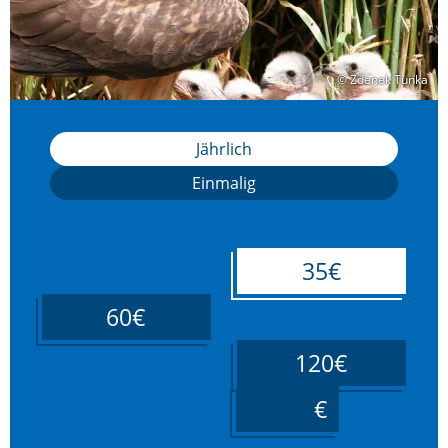
© Zdenek Tunka
© Zdenek Tunka
Jährlich
Einmalig
35€
60€
120€
____